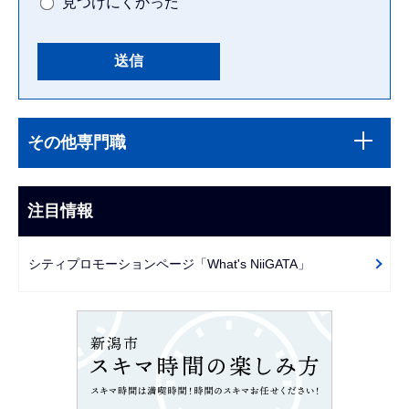
見つけにくかった
本
サ
文
その他専門職
ブ
こ
ナ
こ
ビ
注目情報
ま
ゲ
で
ー
シティプロモーションページ「What's NiiGATA」
シ
ョ
ン
こ
こ