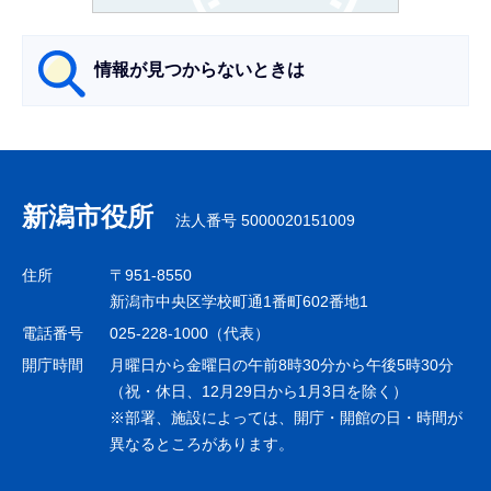
か
ら
情報が見つからないときは
サ
ブ
ナ
新潟市役所
法人番号 5000020151009
ビ
ゲ
住所
〒951-8550
ー
新潟市中央区学校町通1番町602番地1
シ
電話番号
025-228-1000（代表）
ョ
開庁時間
月曜日から金曜日の午前8時30分から午後5時30分
ン
（祝・休日、12月29日から1月3日を除く）
※部署、施設によっては、開庁・開館の日・時間が
こ
異なるところがあります。
こ
ま