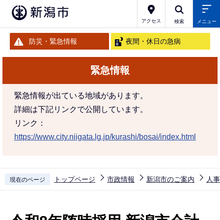
こ
の
アクセス
検索
メニュー
ペ
防災・緊急情報
夜間・休日の急病
ー
ジ
緊急情報
の
先
緊急情報が出ている地域があります。
頭
詳細は下記リンクで公開しています。
で
リンク：
す
https://www.city.niigata.lg.jp/kurashi/bosai/index.html
トップページ
市政情報
新潟市のご案内
人事
現在のページ
本
文