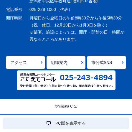
新潟市中央区学校町通1番町602番地1
シ
電話番号
025-228-1000（代表）
ョ
開庁時間
月曜日から金曜日の午前8時30分から午後5時30分
ン
（祝・休日、12月29日から1月3日を除く）
※部署、施設によっては、開庁・開館の日・時間が
こ
異なるところがあります。
こ
ま
で
アクセス
組織案内
市公式SNS
©Niigata City.
PC版を表示する