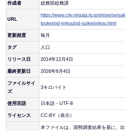
作成者
総務部総務課
https://www.city.niigata.lg.jp/shisei/seisaku
URL
toukei/od-jinkou/od-suikeijinkou.html
更新頻度
毎月
タグ
人口
リリース日
2014年12月4日
最終更新日
2026年8月4日
ファイルサイ
3キロバイト
ズ
使用言語
日本語・UTF-8
ライセンス
CC-BY（表示）
本ファイルは、国勢調査結果を基に、出生