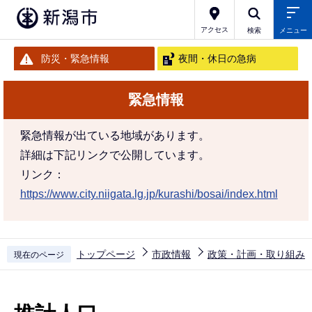
こ
の
アクセス
検索
メニュー
ペ
防災・緊急情報
夜間・休日の急病
ー
ジ
緊急情報
の
先
緊急情報が出ている地域があります。
頭
詳細は下記リンクで公開しています。
で
リンク：
す
https://www.city.niigata.lg.jp/kurashi/bosai/index.html
トップページ
市政情報
政策・計画・取り組み
現在のページ
本
文