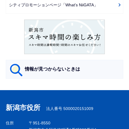
ー
シティプロモーションページ「What's NiiGATA」
シ
ョ
ン
こ
こ
か
ら
情報が見つからないときは
サ
ブ
ナ
新潟市役所
法人番号 5000020151009
ビ
ゲ
住所
〒951-8550
ー