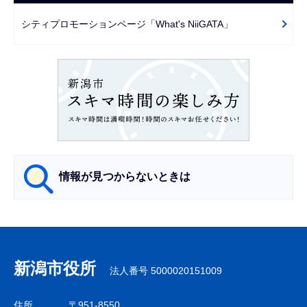
ゲ
で
ー
シティプロモーションページ「What's NiiGATA」
シ
ョ
ン
こ
こ
か
ら
情報が見つからないときは
サ
ブ
ナ
新潟市役所
法人番号 5000020151009
ビ
ゲ
住所
〒951-8550