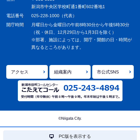
ー
新潟市中央区学校町通1番町602番地1
シ
電話番号
025-228-1000（代表）
ョ
開庁時間
月曜日から金曜日の午前8時30分から午後5時30分
ン
（祝・休日、12月29日から1月3日を除く）
※部署、施設によっては、開庁・開館の日・時間が
こ
異なるところがあります。
こ
ま
で
アクセス
組織案内
市公式SNS
©Niigata City.
PC版を表示する