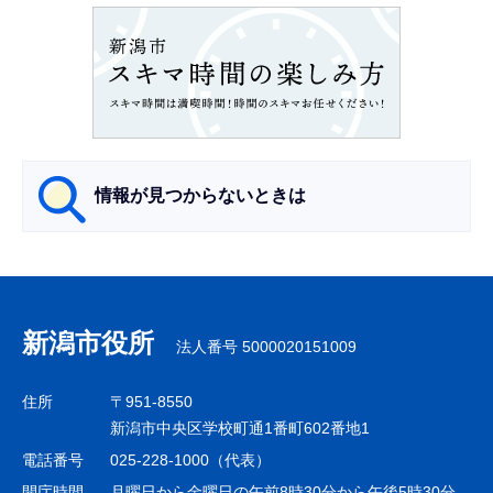
ョ
ン
こ
こ
か
ら
情報が見つからないときは
サ
ブ
ナ
新潟市役所
法人番号 5000020151009
ビ
ゲ
住所
〒951-8550
ー
新潟市中央区学校町通1番町602番地1
シ
電話番号
025-228-1000（代表）
ョ
開庁時間
月曜日から金曜日の午前8時30分から午後5時30分