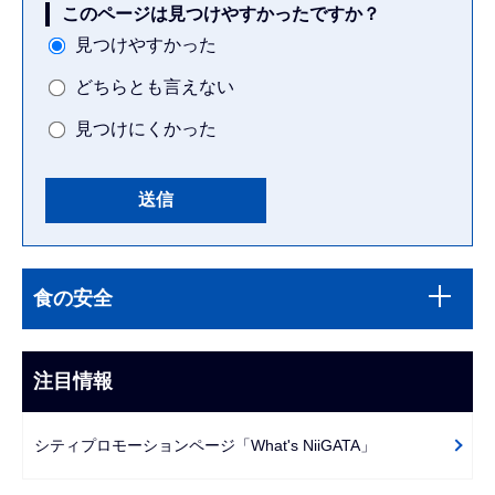
このページは見つけやすかったですか？
見つけやすかった
どちらとも言えない
見つけにくかった
本
サ
文
食の安全
ブ
こ
ナ
こ
ビ
注目情報
ま
ゲ
で
ー
シティプロモーションページ「What's NiiGATA」
シ