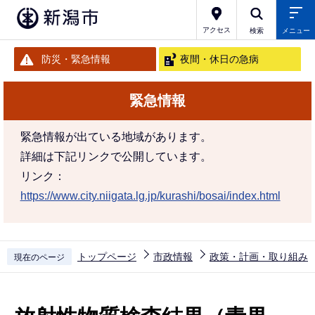
こ
の
アクセス
検索
メニュー
ペ
防災・緊急情報
夜間・休日の急病
ー
ジ
緊急情報
の
先
緊急情報が出ている地域があります。
頭
詳細は下記リンクで公開しています。
で
リンク：
す
https://www.city.niigata.lg.jp/kurashi/bosai/index.html
トップページ
市政情報
政策・計画・取り組み
現在のページ
本
文