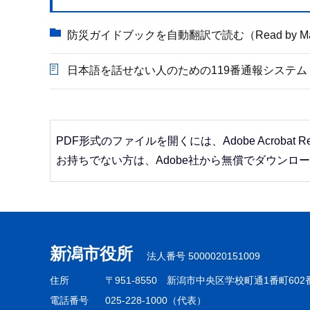
防災ガイドブックを自動翻訳で読む（Read by Machine
日本語を話せない人のための119番通報システム【Interpretati
PDF形式のファイルを開くには、Adobe Acrobat R
お持ちでない方は、Adobe社から無償でダウンロ
本
文
こ
新潟市役所
法人番号 5000020151009
こ
ま
住所
〒951-8550
新潟市中央区学校町通1番町602
で
電話番号
025-228-1000（代表）