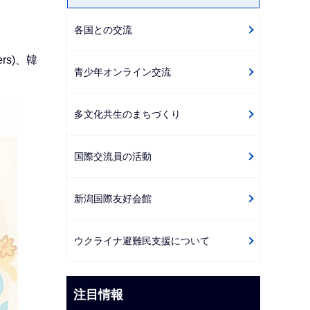
ゲ
各国との交流
ー
シ
ers)、韓
ョ
青少年オンライン交流
ン
こ
多文化共生のまちづくり
こ
か
国際交流員の活動
ら
新潟国際友好会館
ウクライナ避難民支援について
注目情報