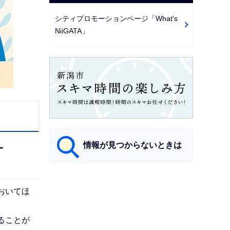
シティプロモーションページ「What's
NiiGATA」
情報が見つからないときは
一
サ
おいてほ
ブ
ナ
ることが
ビ