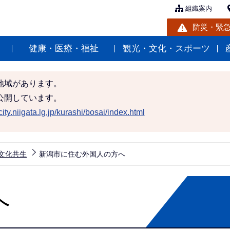
組織案内
防災・緊
健康・医療・福祉
観光・文化・スポーツ
地域があります。
公開しています。
ity.niigata.lg.jp/kurashi/bosai/index.html
文化共生
新潟市に住む外国人の方へ
へ