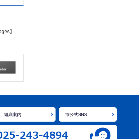
ages】
組織案内
市公式SNS