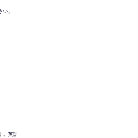
ゲ
さい。
ー
シ
ョ
ン
こ
こ
ま
で
す。英語