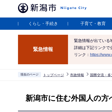
こ
の
ペ
くらし・手続き
子育て・教育
ー
ジ
の
緊急情報が出ている
先
詳細は下記リンクで
緊急情報
頭
リンク：
https://www.c
で
す
現在のページ
トップページ
市政情報
国際交流・多
本
文
新潟市に住む外国人の方
こ
こ