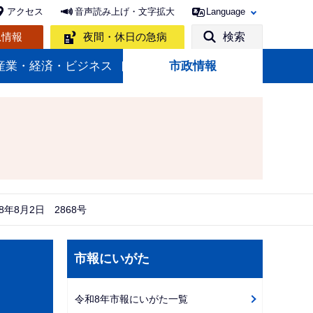
アクセス
音声読み上げ・文字拡大
Language
急情報
夜間・休日の急病
検索
産業・経済・ビジネス
市政情報
8年8月2日 2868号
サ
市報にいがた
ブ
ナ
令和8年市報にいがた一覧
ビ