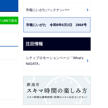
ゲ
市報にいがたバックナンバー
ー
シ
市報にいがた 令和8年8月2日 2868号
ョ
ン
こ
注目情報
こ
か
シティプロモーションページ「What's
ら
NiiGATA」