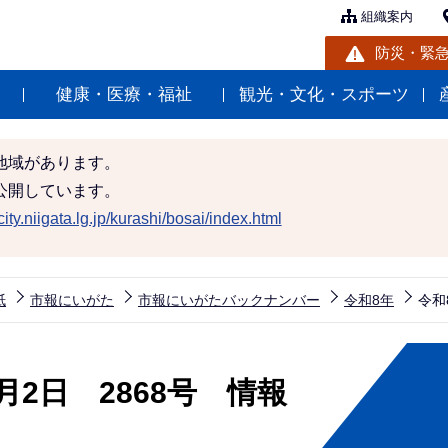
組織案内
防災・緊
健康・医療・福祉
観光・文化・スポーツ
地域があります。
公開しています。
ity.niigata.lg.jp/kurashi/bosai/index.html
紙
市報にいがた
市報にいがたバックナンバー
令和8年
令和
2日 2868号 情報