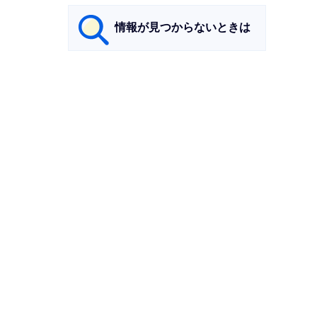
情報が見つからないときは
サ
ブ
ナ
ビ
ゲ
ー
シ
ョ
ン
こ
こ
ま
で