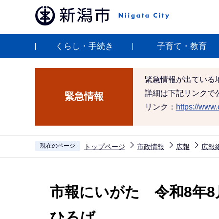
こ
の
ペ
くらし・手続き
子育て・教育
ー
ジ
の
緊急情報が出ている
先
詳細は下記リンクで
緊急情報
頭
リンク：
https://www.c
で
す
現在のページ
トップページ
市政情報
広報
広報
本
文
市報にいがた 令和8年8月
こ
こ
ひろば