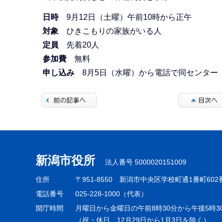
日時
9月12日（土曜）午前10時から正午
対象
ひきこもりの家族がいる人
定員
先着20人
参加費
無料
申し込み
8月5日（水曜）から電話で同センター
本
文
こ
新潟市役所
法人番号 5000020151009
こ
ま
住所
〒951-8550
新潟市中央区学校町通1番町602
で
電話番号
025-228-1000（代表）
開庁時間
月曜日から金曜日の午前8時30分から午後5時3
（祝・休日、12月29日から1月3日を除く）