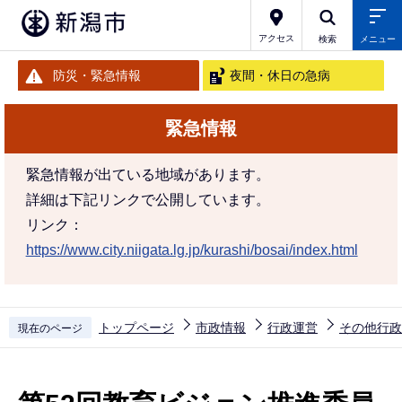
こ
の
アクセス
検索
メニュー
ペ
防災・緊急情報
夜間・休日の急病
ー
ジ
緊急情報
の
先
緊急情報が出ている地域があります。
頭
詳細は下記リンクで公開しています。
で
リンク：
す
https://www.city.niigata.lg.jp/kurashi/bosai/index.html
トップページ
市政情報
行政運営
その他行政
現在のページ
本
文