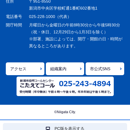
住所
〒951-8550
ー
新潟市中央区学校町通1番町602番地1
シ
電話番号
025-228-1000（代表）
ョ
開庁時間
月曜日から金曜日の午前8時30分から午後5時30分
ン
（祝・休日、12月29日から1月3日を除く）
※部署、施設によっては、開庁・開館の日・時間が
こ
異なるところがあります。
こ
ま
で
アクセス
組織案内
市公式SNS
©Niigata City.
PC版を表示する