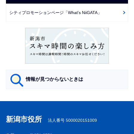
ゲ
で
ー
シティプロモーションページ「What's NiiGATA」
シ
ョ
ン
こ
こ
か
ら
情報が見つからないときは
サ
ブ
ナ
新潟市役所
法人番号 5000020151009
ビ
ゲ