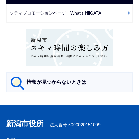
ゲ
で
ー
シティプロモーションページ「What's NiiGATA」
シ
ョ
ン
こ
こ
か
ら
情報が見つからないときは
サ
ブ
ナ
新潟市役所
法人番号 5000020151009
ビ
ゲ