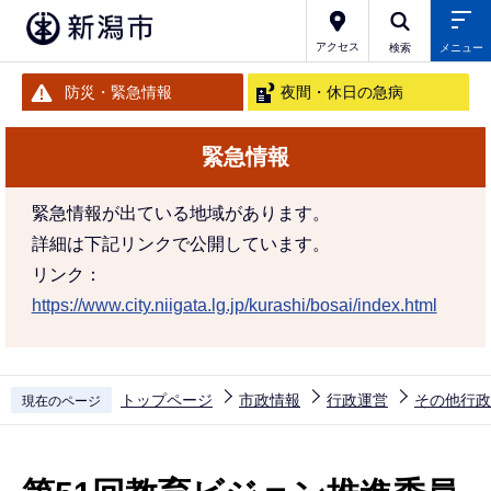
こ
の
アクセス
検索
メニュー
ペ
防災・緊急情報
夜間・休日の急病
ー
ジ
緊急情報
の
先
緊急情報が出ている地域があります。
頭
詳細は下記リンクで公開しています。
で
リンク：
す
https://www.city.niigata.lg.jp/kurashi/bosai/index.html
トップページ
市政情報
行政運営
その他行政
現在のページ
本
文