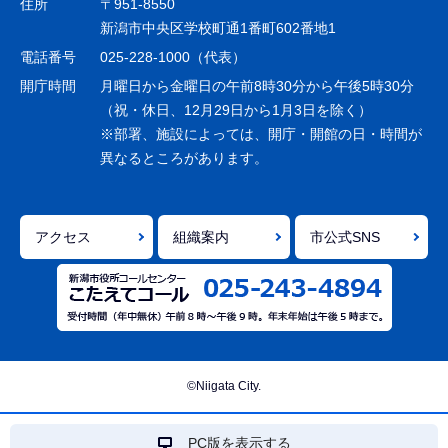
住所
〒951-8550
ー
新潟市中央区学校町通1番町602番地1
シ
電話番号
025-228-1000（代表）
ョ
開庁時間
月曜日から金曜日の午前8時30分から午後5時30分
ン
（祝・休日、12月29日から1月3日を除く）
※部署、施設によっては、開庁・開館の日・時間が
こ
異なるところがあります。
こ
ま
で
アクセス
組織案内
市公式SNS
©Niigata City.
PC版を表示する