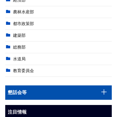
経済部
農林水産部
都市政策部
建築部
総務部
水道局
教育委員会
本
サ
文
懇話会等
ブ
こ
ナ
こ
ビ
注目情報
ま