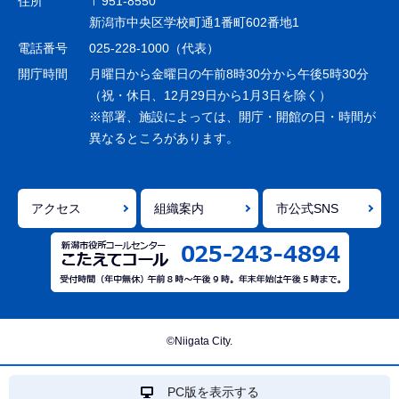
住所
〒951-8550
ー
新潟市中央区学校町通1番町602番地1
シ
電話番号
025-228-1000（代表）
ョ
開庁時間
月曜日から金曜日の午前8時30分から午後5時30分
ン
（祝・休日、12月29日から1月3日を除く）
※部署、施設によっては、開庁・開館の日・時間が
こ
異なるところがあります。
こ
ま
で
アクセス
組織案内
市公式SNS
©Niigata City.
PC版を表示する