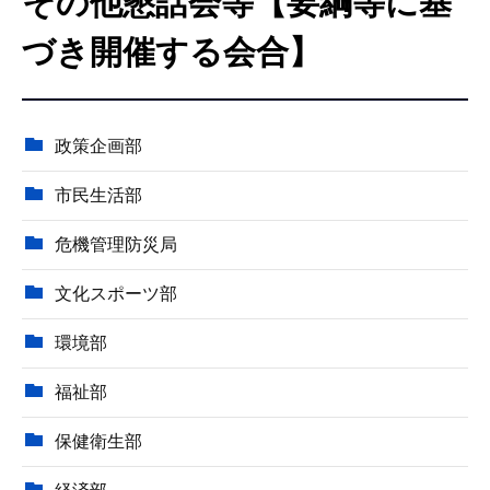
その他懇話会等【要綱等に基
こ
こ
づき開催する会合】
か
ら
政策企画部
市民生活部
危機管理防災局
文化スポーツ部
環境部
福祉部
保健衛生部