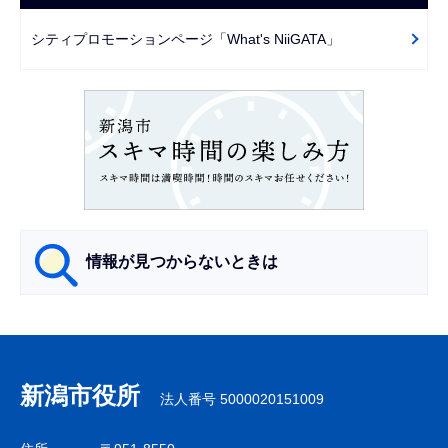
ゲ
で
ー
シティプロモーションページ「What's NiiGATA」
シ
ョ
ン
こ
こ
か
ら
情報が見つからないときは
サ
ブ
ナ
新潟市役所
法人番号 5000020151009
ビ
ゲ