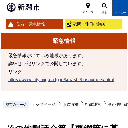
こ
の
アクセス
検索
メニュー
ペ
防災・緊急情報
夜間・休日の急病
ー
ジ
緊急情報
の
先
緊急情報が出ている地域があります。
頭
詳細は下記リンクで公開しています。
で
リンク：
す
https://www.city.niigata.lg.jp/kurashi/bosai/index.html
トップページ
市政情報
行政運営
その他行政
現在のページ
本
文