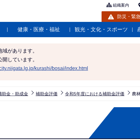
組織案内
防災・緊
健康・医療・福祉
観光・文化・スポーツ
地域があります。
公開しています。
ity.niigata.lg.jp/kurashi/bosai/index.html
補助金・助成金
補助金評価
令和5年度における補助金評価
農