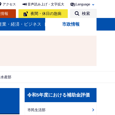
アクセス
音声読み上げ・文字拡大
Language
急情報
夜間・休日の急病
検索
産業・経済・ビジネス
市政情報
林水産部
サ
令和5年度における補助金評価
ブ
ナ
市民生活部
ビ