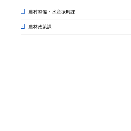
か
ら
農村整備・水産振興課
農林政策課
本
文
こ
こ
ま
で