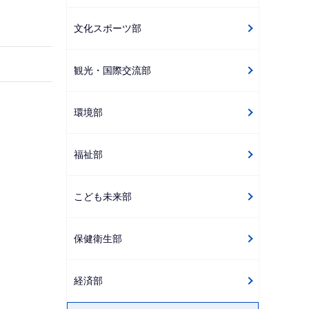
ゲ
文化スポーツ部
ー
シ
観光・国際交流部
ョ
ン
こ
環境部
こ
か
福祉部
ら
こども未来部
保健衛生部
経済部