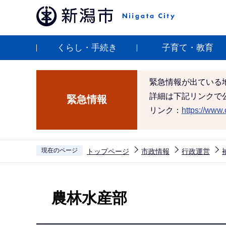
こ
の
ペ
くらし・手続き
子育て・教育
ー
ジ
の
緊急情報が出ている
先
詳細は下記リンクで
緊急情報
頭
リンク：
https://www.c
で
す
現在のページ
トップページ
市政情報
行政運営
本
文
農林水産部
こ
こ