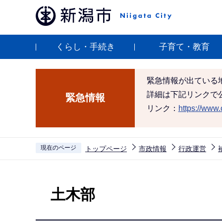
こ
の
ペ
くらし・手続き
子育て・教育
ー
ジ
の
緊急情報が出ている
先
詳細は下記リンクで
緊急情報
頭
リンク：
https://www.c
で
す
現在のページ
トップページ
市政情報
行政運営
本
文
土木部
こ
こ