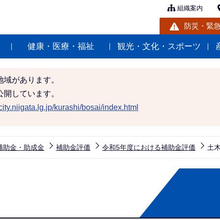
組織案内
防災・緊
健康・医療・福祉
観光・文化・スポーツ
地域があります。
公開しています。
ity.niigata.lg.jp/kurashi/bosai/index.html
補助金・助成金
補助金評価
令和5年度における補助金評価
土