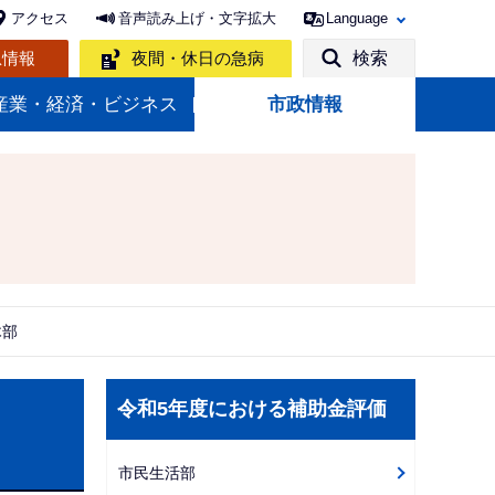
アクセス
音声読み上げ・文字拡大
Language
急情報
夜間・休日の急病
検索
産業・経済・ビジネス
市政情報
木部
サ
令和5年度における補助金評価
ブ
ナ
市民生活部
ビ