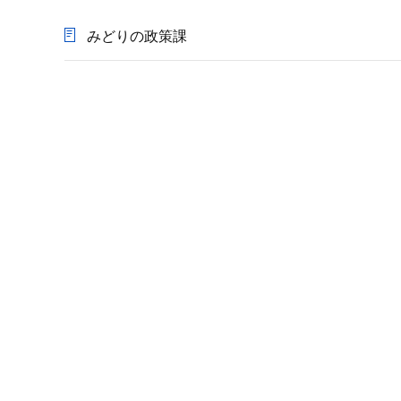
か
ら
みどりの政策課
本
文
こ
こ
ま
で