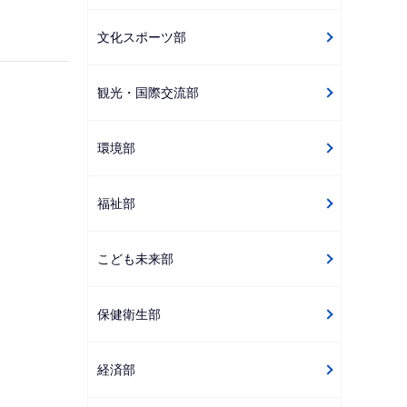
ゲ
文化スポーツ部
ー
シ
観光・国際交流部
ョ
ン
こ
環境部
こ
か
福祉部
ら
こども未来部
保健衛生部
経済部