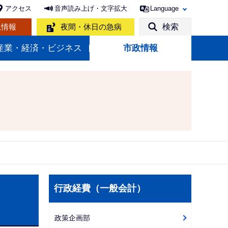
アクセス
音声読み上げ・文字拡大
Language
急情報
夜間・休日の急病
検索
産業・経済・ビジネス
市政情報
サ
行政経費（一般会計）
ブ
ナ
政策企画部
ビ