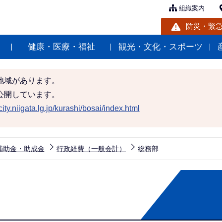
組織案内
防災・緊
健康・医療・福祉
観光・文化・スポーツ
地域があります。
公開しています。
ity.niigata.lg.jp/kurashi/bosai/index.html
補助金・助成金
行政経費（一般会計）
総務部