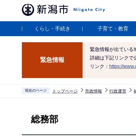
こ
の
ペ
くらし・手続き
子育て・教育
ー
ジ
の
緊急情報が出ている
先
詳細は下記リンクで
緊急情報
頭
リンク：
https://www.c
で
す
現在のページ
トップページ
市政情報
行政運営
本
文
総務部
こ
こ