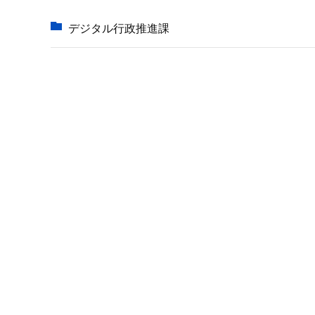
か
ら
デジタル行政推進課
本
文
こ
こ
ま
で