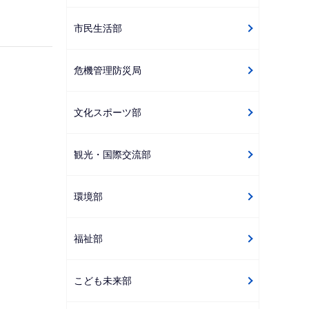
ゲ
市民生活部
ー
シ
危機管理防災局
ョ
ン
こ
文化スポーツ部
こ
か
観光・国際交流部
ら
環境部
福祉部
こども未来部