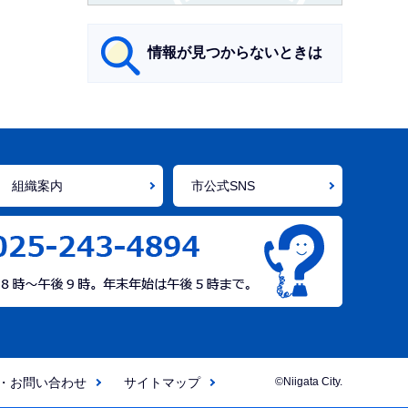
情報が見つからないときは
サ
ブ
ナ
組織案内
市公式SNS
ビ
ゲ
ー
シ
ョ
ン
こ
こ
・お問い合わせ
サイトマップ
©Niigata City.
ま