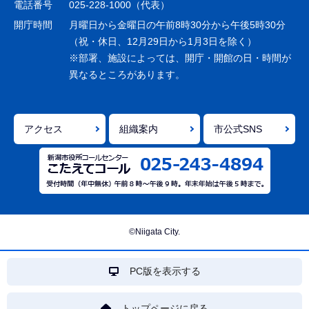
シ
電話番号
025-228-1000（代表）
ョ
開庁時間
月曜日から金曜日の午前8時30分から午後5時30分
ン
（祝・休日、12月29日から1月3日を除く）
※部署、施設によっては、開庁・開館の日・時間が
こ
異なるところがあります。
こ
ま
で
アクセス
組織案内
市公式SNS
©Niigata City.
PC版を表示する
トップページに戻る