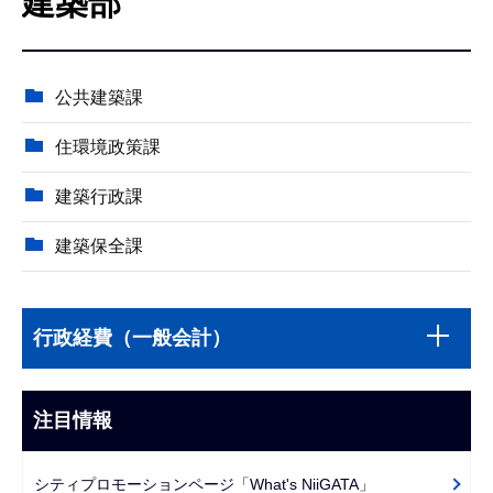
建築部
こ
こ
か
公共建築課
ら
住環境政策課
建築行政課
建築保全課
本
サ
文
行政経費（一般会計）
ブ
こ
ナ
こ
ビ
注目情報
ま
ゲ
で
ー
シティプロモーションページ「What's NiiGATA」