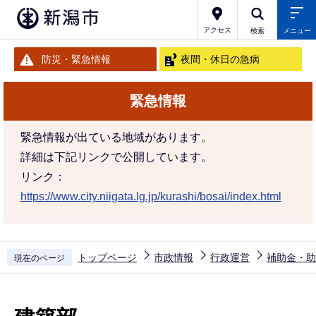
こ
の
アクセス
検索
メニュー
ペ
防災・緊急情報
夜間・休日の急病
ー
ジ
緊急情報
の
先
緊急情報が出ている地域があります。
頭
詳細は下記リンクで公開しています。
で
リンク：
す
https://www.city.niigata.lg.jp/kurashi/bosai/index.html
トップページ
市政情報
行政運営
補助金・助
現在のページ
本
文