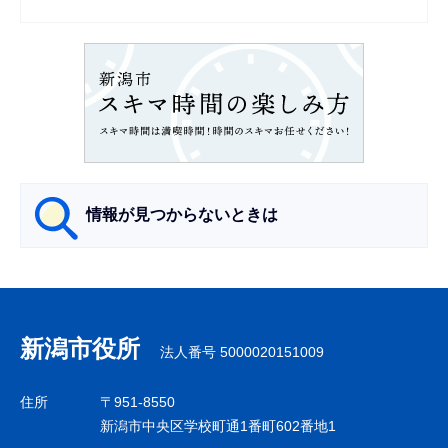
シ
ョ
ン
こ
こ
か
ら
情報が見つからないときは
サ
ブ
ナ
新潟市役所
法人番号 5000020151009
ビ
ゲ
住所
〒951-8550
ー
新潟市中央区学校町通1番町602番地1