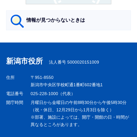
か
ら
情報が見つからないときは
サ
ブ
ナ
新潟市役所
法人番号 5000020151009
ビ
ゲ
住所
〒951-8550
ー
新潟市中央区学校町通1番町602番地1
シ
電話番号
025-228-1000（代表）
ョ
開庁時間
月曜日から金曜日の午前8時30分から午後5時30分
ン
（祝・休日、12月29日から1月3日を除く）
※部署、施設によっては、開庁・開館の日・時間が
こ
異なるところがあります。
こ
ま