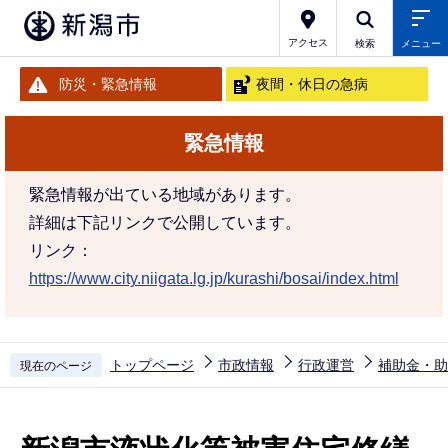
こ
の
アクセス
検索
メニュー
ペ
防災・緊急情報
夜間・休日の急病
ー
ジ
緊急情報
の
先
緊急情報が出ている地域があります。
頭
詳細は下記リンクで公開しています。
で
リンク：
す
https://www.city.niigata.lg.jp/kurashi/bosai/index.html
トップページ
市政情報
行政運営
補助金・助
現在のページ
本
文