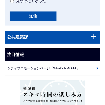
見つけにくかった
本
サ
文
公共建築課
ブ
こ
ナ
こ
ビ
注目情報
ま
ゲ
で
ー
シティプロモーションページ「What's NiiGATA」
シ
ョ
ン
こ
こ