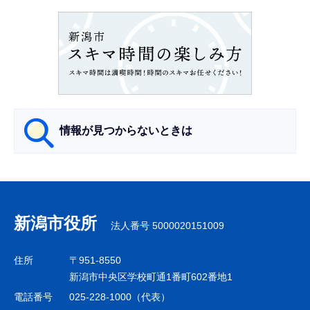
ン
こ
こ
か
ら
情報が見つからないときは
サ
ブ
ナ
新潟市役所
法人番号 5000020151009
ビ
ゲ
住所
〒951-8550
ー
新潟市中央区学校町通1番町602番地1
シ
電話番号
025-228-1000（代表）