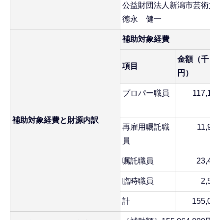
公益財団法人新潟市芸術
徳永 健一
補助対象経費
金額（千
項目
円）
プロパー職員
117,17
補助対象経費と財源内訳
再雇用嘱託職
11,94
員
嘱託職員
23,41
臨時職員
2,52
計
155,06