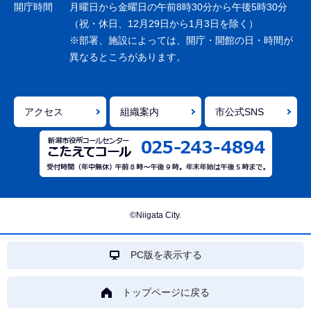
ョ
開庁時間
月曜日から金曜日の午前8時30分から午後5時30分
ン
（祝・休日、12月29日から1月3日を除く）
※部署、施設によっては、開庁・開館の日・時間が
こ
異なるところがあります。
こ
ま
で
アクセス
組織案内
市公式SNS
©Niigata City.
PC版を表示する
トップページに戻る