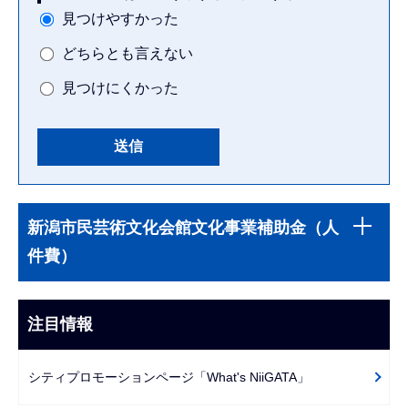
見つけやすかった
どちらとも言えない
見つけにくかった
本
サ
文
新潟市民芸術文化会館文化事業補助金（人
ブ
こ
件費）
ナ
こ
ビ
ま
ゲ
注目情報
で
ー
シ
シティプロモーションページ「What's NiiGATA」
ョ