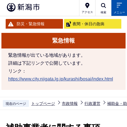
こ
の
アクセス
検索
メニュー
ペ
防災・緊急情報
夜間・休日の急病
ー
ジ
緊急情報
の
先
緊急情報が出ている地域があります。
頭
詳細は下記リンクで公開しています。
で
リンク：
す
https://www.city.niigata.lg.jp/kurashi/bosai/index.html
トップページ
市政情報
行政運営
補助金・助
現在のページ
本
文