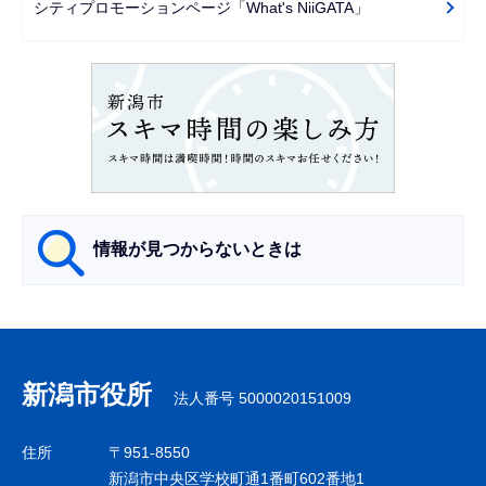
シティプロモーションページ「What's NiiGATA」
ョ
ン
こ
こ
か
ら
情報が見つからないときは
サ
ブ
ナ
新潟市役所
法人番号 5000020151009
ビ
ゲ
住所
〒951-8550
ー
新潟市中央区学校町通1番町602番地1