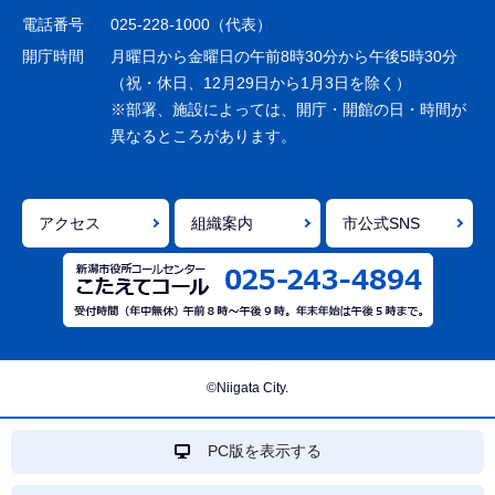
シ
電話番号
025-228-1000（代表）
ョ
開庁時間
月曜日から金曜日の午前8時30分から午後5時30分
ン
（祝・休日、12月29日から1月3日を除く）
※部署、施設によっては、開庁・開館の日・時間が
こ
異なるところがあります。
こ
ま
で
アクセス
組織案内
市公式SNS
©Niigata City.
PC版を表示する