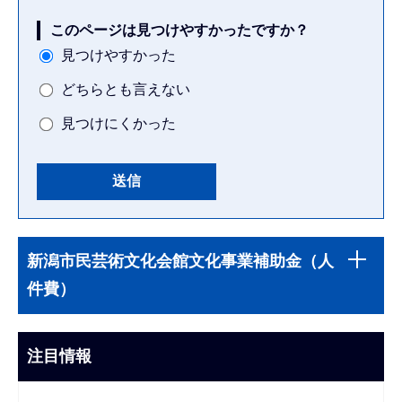
このページは見つけやすかったですか？
見つけやすかった
どちらとも言えない
見つけにくかった
本
サ
文
新潟市民芸術文化会館文化事業補助金（人
ブ
こ
件費）
ナ
こ
ビ
ま
ゲ
注目情報
で
ー
シ