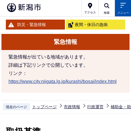
こ
の
アクセス
検索
メニュー
ペ
防災・緊急情報
夜間・休日の急病
ー
ジ
緊急情報
の
先
緊急情報が出ている地域があります。
頭
詳細は下記リンクで公開しています。
で
リンク：
す
https://www.city.niigata.lg.jp/kurashi/bosai/index.html
トップページ
市政情報
行政運営
補助金・助
現在のページ
本
文