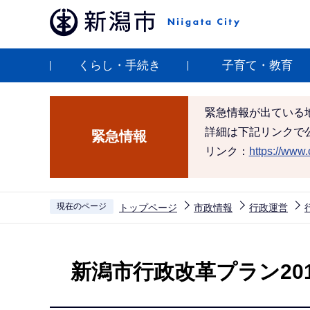
こ
の
ペ
くらし・手続き
子育て・教育
ー
ジ
の
緊急情報が出ている
先
詳細は下記リンクで
緊急情報
頭
リンク：
https://www.c
で
す
現在のページ
トップページ
市政情報
行政運営
本
文
新潟市行政改革プラン201
こ
こ