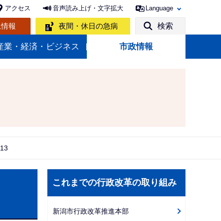
アクセス
音声読み上げ・文字拡大
Language
急情報
夜間・休日の急病
検索
産業・経済・ビジネス
市政情報
13
サ
これまでの行政改革の取り組み
ブ
ナ
新潟市行政改革推進本部
ビ