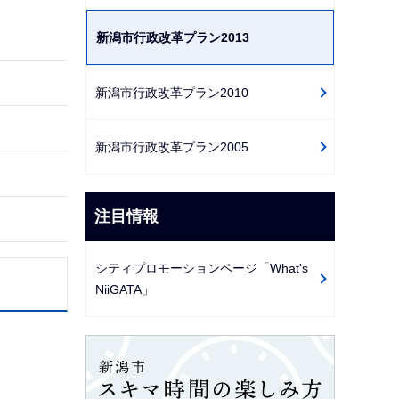
ゲ
新潟市行政改革プラン2013
ー
シ
ョ
新潟市行政改革プラン2010
ン
こ
新潟市行政改革プラン2005
こ
か
注目情報
ら
シティプロモーションページ「What's
NiiGATA」