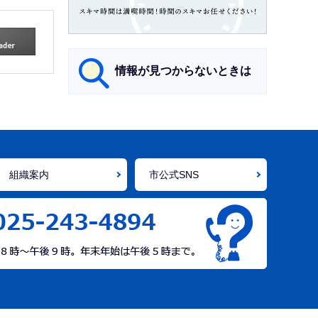
情報が見つからないときは
サ
ブ
ナ
組織案内
市公式SNS
ビ
ゲ
ー
シ
ョ
ン
こ
こ