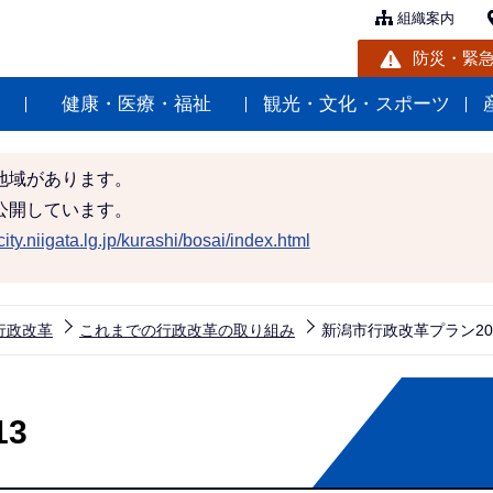
組織案内
防災・緊
健康・医療・福祉
観光・文化・スポーツ
地域があります。
公開しています。
ity.niigata.lg.jp/kurashi/bosai/index.html
行政改革
これまでの行政改革の取り組み
新潟市行政改革プラン20
3