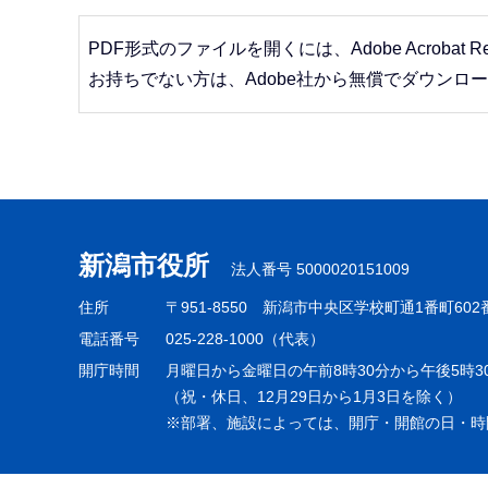
PDF形式のファイルを開くには、Adobe Acrobat R
お持ちでない方は、Adobe社から無償でダウンロ
本
文
こ
こ
新潟市役所
ま
法人番号 5000020151009
で
住所
〒951-8550
新潟市中央区学校町通1番町602
電話番号
025-228-1000（代表）
開庁時間
月曜日から金曜日の午前8時30分から午後5時3
（祝・休日、12月29日から1月3日を除く）
※部署、施設によっては、開庁・開館の日・時