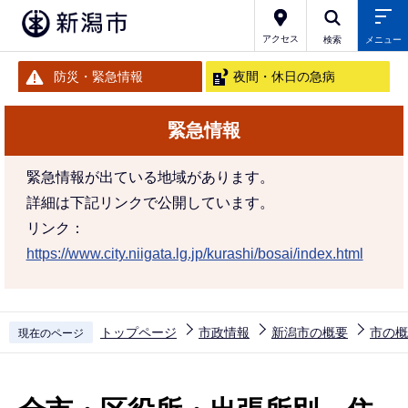
こ
の
アクセス
検索
メニュー
ペ
防災・緊急情報
夜間・休日の急病
ー
ジ
緊急情報
の
先
緊急情報が出ている地域があります。
頭
詳細は下記リンクで公開しています。
で
リンク：
す
https://www.city.niigata.lg.jp/kurashi/bosai/index.html
トップページ
市政情報
新潟市の概要
市の概
現在のページ
本
文