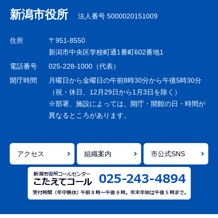
ナ
新潟市役所
法人番号 5000020151009
ビ
ゲ
住所
〒951-8550
ー
新潟市中央区学校町通1番町602番地1
シ
電話番号
025-228-1000（代表）
ョ
開庁時間
月曜日から金曜日の午前8時30分から午後5時30分
ン
（祝・休日、12月29日から1月3日を除く）
※部署、施設によっては、開庁・開館の日・時間が
こ
異なるところがあります。
こ
ま
で
アクセス
組織案内
市公式SNS