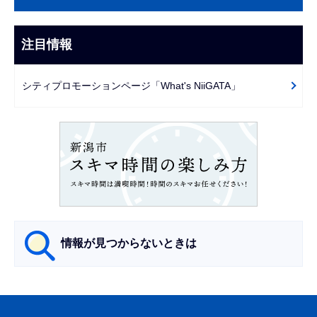
こ
ビ
ま
ゲ
注目情報
で
ー
シ
シティプロモーションページ「What's NiiGATA」
ョ
ン
こ
こ
か
ら
情報が見つからないときは
サ
ブ