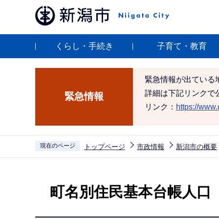
こ
の
ペ
くらし・手続き
子育て・教育
ー
ジ
の
緊急情報が出ている
先
詳細は下記リンクで
緊急情報
頭
リンク：
https://www.c
で
す
現在のページ
トップページ
市政情報
新潟市の概要
本
文
町名別住民基本台帳人口
こ
こ