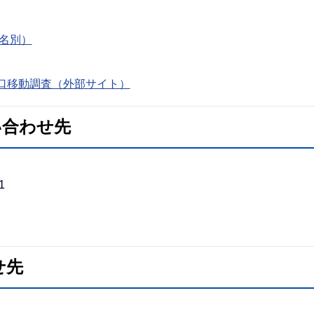
名別）
口移動調査（外部サイト）
い合わせ先
1
せ先