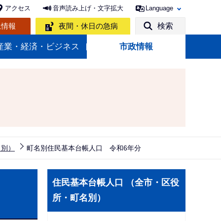
アクセス
音声読み上げ・文字拡大
Language
急情報
夜間・休日の急病
検索
産業・経済・ビジネス
市政情報
名別）
町名別住民基本台帳人口 令和6年分
サ
住民基本台帳人口 （全市・区役
ブ
所・町名別）
ナ
ビ