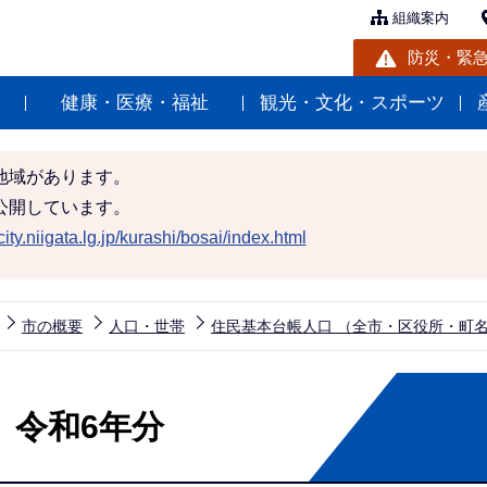
組織案内
防災・緊
健康・医療・福祉
観光・文化・スポーツ
地域があります。
公開しています。
ity.niigata.lg.jp/kurashi/bosai/index.html
市の概要
人口・世帯
住民基本台帳人口 （全市・区役所・町
 令和6年分