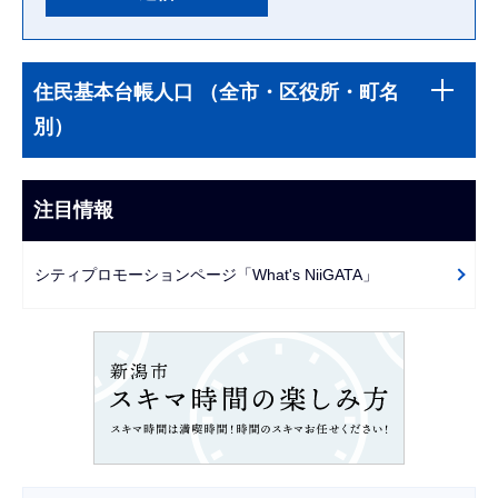
本
サ
文
住民基本台帳人口 （全市・区役所・町名
ブ
こ
別）
ナ
こ
ビ
ま
ゲ
注目情報
で
ー
シ
シティプロモーションページ「What's NiiGATA」
ョ
ン
こ
こ
か
ら