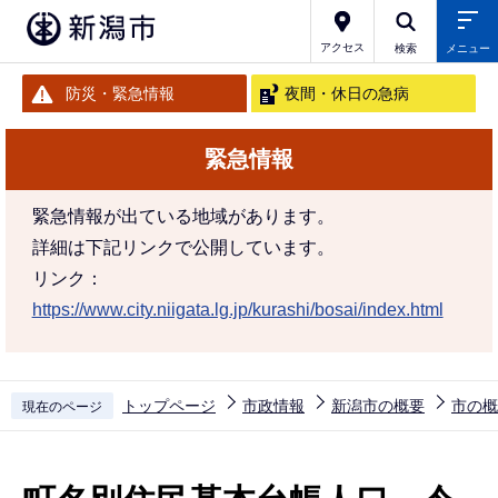
こ
の
アクセス
検索
メニュー
ペ
防災・緊急情報
夜間・休日の急病
ー
ジ
緊急情報
の
先
緊急情報が出ている地域があります。
頭
詳細は下記リンクで公開しています。
で
リンク：
す
https://www.city.niigata.lg.jp/kurashi/bosai/index.html
トップページ
市政情報
新潟市の概要
市の概
現在のページ
本
文