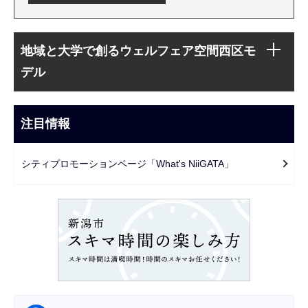
本
サ
文
地域と大学で創るウェルフェア空間西区モ
ブ
こ
デル
ナ
こ
ビ
ま
ゲ
注目情報
で
ー
シ
シティプロモーションページ「What's NiiGATA」
ョ
ン
こ
こ
か
ら