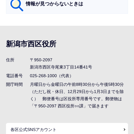
情報が見つからないときは
サ
ブ
ナ
新潟市西区役所
ビ
ゲ
住所
〒950-2097
ー
新潟市西区寺尾東3丁目14番41号
シ
電話番号
025-268-1000（代表）
ョ
開庁時間
月曜日から金曜日の午前8時30分から午後5時30分
ン
（ただし祝・休日、12月29日から1月3日までを除
く） 郵便番号は区役所専用番号です。郵便物は
こ
「〒950-2097 西区役所○○課」で届きます
こ
ま
で
各区公式SNSアカウント