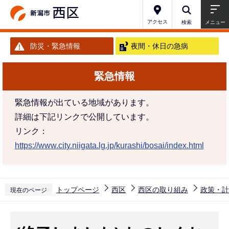
こ
の
アクセス
検索
メニュー
ペ
防災・緊急情報
夜間・休日の急病
ー
ジ
緊急情報
の
先
緊急情報が出ている地域があります。
頭
詳細は下記リンクで公開しています。
で
リンク：
す
https://www.city.niigata.lg.jp/kurashi/bosai/index.html
トップページ
西区
西区の取り組み
政策・計
現在のページ
本
文