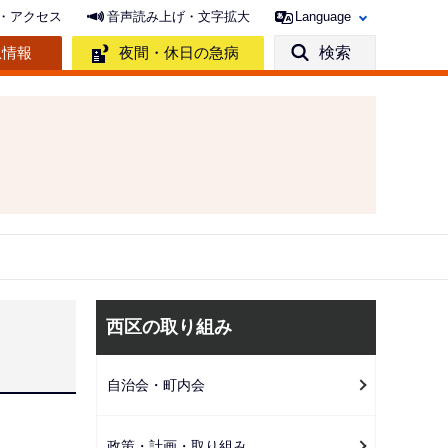
・アクセス
音声読み上げ・文字拡大
Language
急情報
夜間・休日の急病
検索
サ
西区の取り組み
ブ
ナ
自治会・町内会
ビ
ゲ
政策・計画・取り組み