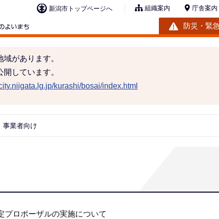
組織案内
庁舎案内
新潟市トップページへ
防災・緊
地域があります。
公開しています。
ity.niigata.lg.jp/kurashi/bosai/index.html
事業者向け
定プロポーザルの実施について