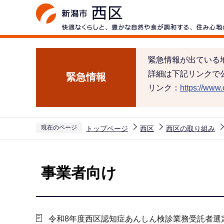
こ
の
ペ
ー
緊急情報が出ている
ジ
詳細は下記リンクで
緊急情報
の
リンク：
https://www.c
先
頭
で
現在のページ
トップページ
西区
西区の取り組み
す
本
文
事業者向け
こ
こ
か
ら
令和8年度西区認知症あんしん検診業務受託者選