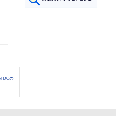
サ
ブ
ナ
ビ
ゲ
ー
シ
ョ
ン
der DCの
こ
こ
ま
で