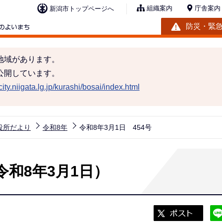
組織案内
庁舎案内
新潟市トップページへ
防災・緊
地域があります。
公開しています。
ity.niigata.lg.jp/kurashi/bosai/index.html
役所だより
令和8年
令和8年3月1日 454号
令和8年3月1日）