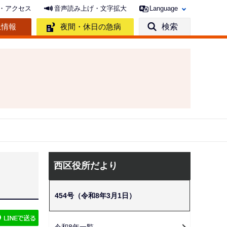
・アクセス
音声読み上げ・文字拡大
Language
急情報
夜間・休日の急病
検索
サ
西区役所だより
ブ
ナ
454号（令和8年3月1日）
ビ
ゲ
令和8年一覧