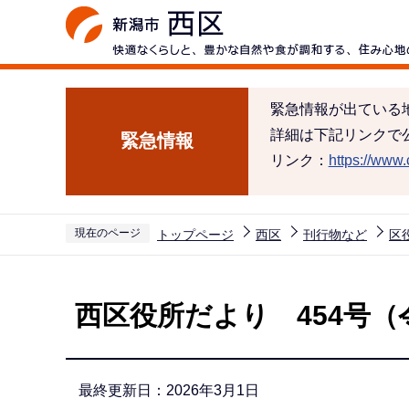
こ
の
ペ
ー
緊急情報が出ている
ジ
詳細は下記リンクで
緊急情報
の
リンク：
https://www.c
先
頭
で
現在のページ
トップページ
西区
刊行物など
区
す
本
文
西区役所だより 454号（
こ
こ
か
最終更新日：2026年3月1日
ら