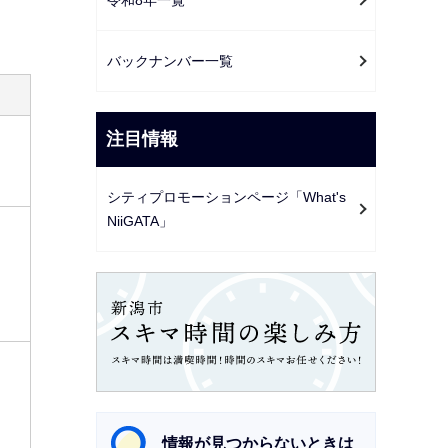
ー
シ
ョ
バックナンバー一覧
ン
こ
注目情報
こ
か
シティプロモーションページ「What's
ら
NiiGATA」
情報が見つからないときは