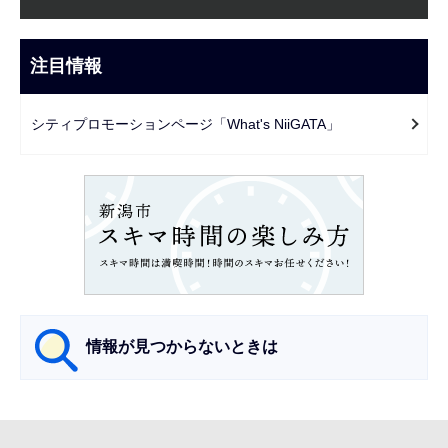
ブ
こ
ナ
こ
ビ
注目情報
ま
ゲ
で
ー
シティプロモーションページ「What's NiiGATA」
シ
ョ
ン
こ
こ
か
ら
情報が見つからないときは
サ
ブ