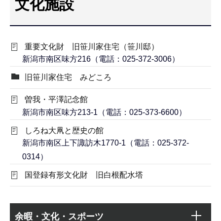
文化施設
こ
こ
か
重要文化財 旧笹川家住宅（笹川邸）
ら
新潟市南区味方216（電話：025-372-3006）
旧笹川家住宅 みどころ
曽我・平澤記念館
新潟市南区味方213-1（電話：025-373-6600）
しろね大凧と歴史の館
新潟市南区上下諏訪木1770-1（電話：025-372-
0314）
国登録有形文化財 旧白根配水塔
本
サ
文
余暇・文化・スポーツ