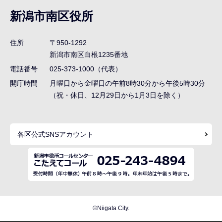
ナ
新潟市南区役所
ビ
ゲ
住所
〒950-1292
ー
新潟市南区白根1235番地
シ
電話番号
025-373-1000（代表）
ョ
開庁時間
月曜日から金曜日の午前8時30分から午後5時30分
ン
（祝・休日、12月29日から1月3日を除く）
こ
こ
各区公式SNSアカウント
ま
で
©Niigata City.