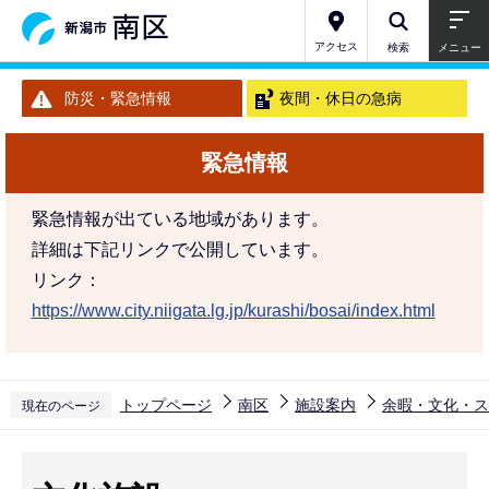
こ
の
アクセス
検索
メニュー
ペ
防災・緊急情報
夜間・休日の急病
ー
ジ
緊急情報
の
先
緊急情報が出ている地域があります。
頭
詳細は下記リンクで公開しています。
で
リンク：
す
https://www.city.niigata.lg.jp/kurashi/bosai/index.html
トップページ
南区
施設案内
余暇・文化・ス
現在のページ
本
文