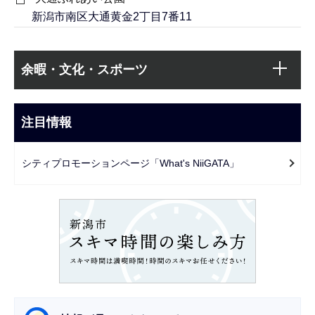
新潟市南区大通黄金2丁目7番11
本
サ
文
余暇・文化・スポーツ
ブ
こ
ナ
こ
ビ
注目情報
ま
ゲ
で
ー
シティプロモーションページ「What's NiiGATA」
シ
ョ
ン
こ
こ
か
ら