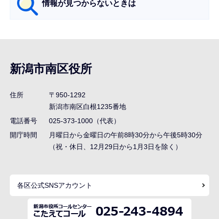
情報が見つからないときは
サ
ブ
ナ
新潟市南区役所
ビ
ゲ
住所
〒950-1292
ー
新潟市南区白根1235番地
シ
電話番号
025-373-1000（代表）
ョ
開庁時間
月曜日から金曜日の午前8時30分から午後5時30分
ン
（祝・休日、12月29日から1月3日を除く）
こ
こ
各区公式SNSアカウント
ま
で