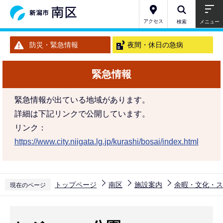
こ
の
アクセス
検索
メニュー
ペ
防災・緊急情報
夜間・休日の急病
ー
ジ
緊急情報
の
先
緊急情報が出ている地域があります。
頭
詳細は下記リンクで公開しています。
で
リンク：
す
https://www.city.niigata.lg.jp/kurashi/bosai/index.html
トップページ
南区
施設案内
余暇・文化・ス
現在のページ
本
文