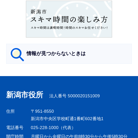
ョ
ン
こ
こ
か
ら
情報が見つからないときは
サ
ブ
ナ
新潟市役所
法人番号 5000020151009
ビ
ゲ
住所
〒951-8550
ー
新潟市中央区学校町通1番町602番地1
シ
電話番号
025-228-1000（代表）
ョ
開庁時間
月曜日から金曜日の午前8時30分から午後5時30分