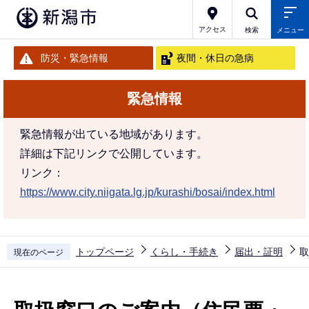
こ
の
アクセス
検索
メニュー
ペ
防災・緊急情報
夜間・休日の急病
ー
ジ
緊急情報
の
先
緊急情報が出ている地域があります。
頭
詳細は下記リンクで公開しています。
で
リンク：
す
https://www.city.niigata.lg.jp/kurashi/bosai/index.html
トップページ
くらし・手続き
届出・証明
取
現在のページ
本
文