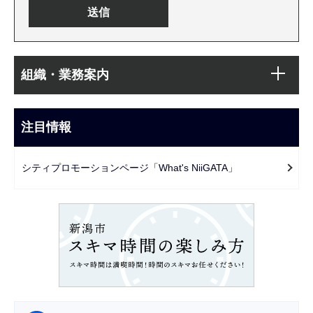
本
サ
文
組織・業務案内
ブ
こ
ナ
こ
ビ
注目情報
ま
ゲ
で
ー
シティプロモーションページ「What's NiiGATA」
シ
ョ
ン
こ
こ
か
ら