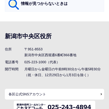
情報が見つからないときは
サ
ブ
ナ
新潟市中央区役所
ビ
ゲ
住所
〒951-8553
ー
新潟市中央区西堀通6番町866番地
シ
電話番号
025-223-1000（代表）
ョ
開庁時間
月曜日から金曜日の午前8時30分から午後5時30分
ン
（祝・休日、12月29日から1月3日を除く）
こ
こ
各区公式SNSアカウント
ま
で