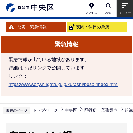
こ
の
アクセス
検索
メニュー
ペ
防災・緊急情報
夜間・休日の急病
ー
ジ
緊急情報
の
先
緊急情報が出ている地域があります。
頭
詳細は下記リンクで公開しています。
で
リンク：
す
https://www.city.niigata.lg.jp/kurashi/bosai/index.html
トップページ
中央区
区役所・業務案内
組織
現在のページ
本
文