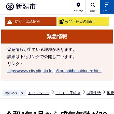
こ
の
アクセス
検索
メニュー
ペ
防災・緊急情報
夜間・休日の急病
ー
ジ
緊急情報
の
先
緊急情報が出ている地域があります。
頭
詳細は下記リンクで公開しています。
で
リンク：
す
https://www.city.niigata.lg.jp/kurashi/bosai/index.html
トップページ
くらし・手続き
消費生活
消費
現在のページ
本
文