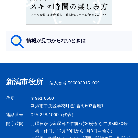
こ
こ
か
ら
情報が見つからないときは
サ
ブ
ナ
新潟市役所
法人番号 5000020151009
ビ
ゲ
住所
〒951-8550
ー
新潟市中央区学校町通1番町602番地1
シ
電話番号
025-228-1000（代表）
ョ
開庁時間
月曜日から金曜日の午前8時30分から午後5時30分
ン
（祝・休日、12月29日から1月3日を除く）