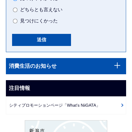
どちらとも言えない
見つけにくかった
本
サ
文
消費生活のお知らせ
ブ
こ
ナ
こ
ビ
注目情報
ま
ゲ
で
ー
シティプロモーションページ「What's NiiGATA」
シ
ョ
ン