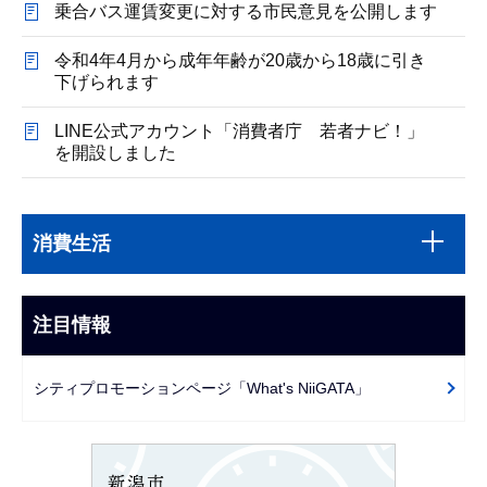
乗合バス運賃変更に対する市民意見を公開します
令和4年4月から成年年齢が20歳から18歳に引き
下げられます
LINE公式アカウント「消費者庁 若者ナビ！」
を開設しました
本
サ
文
消費生活
ブ
こ
ナ
こ
ビ
注目情報
ま
ゲ
で
ー
シティプロモーションページ「What's NiiGATA」
シ
ョ
ン