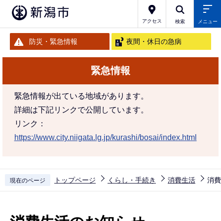
こ
の
アクセス
検索
メニュー
ペ
防災・緊急情報
夜間・休日の急病
ー
ジ
緊急情報
の
先
緊急情報が出ている地域があります。
頭
詳細は下記リンクで公開しています。
で
リンク：
す
https://www.city.niigata.lg.jp/kurashi/bosai/index.html
トップページ
くらし・手続き
消費生活
消費
現在のページ
本
文