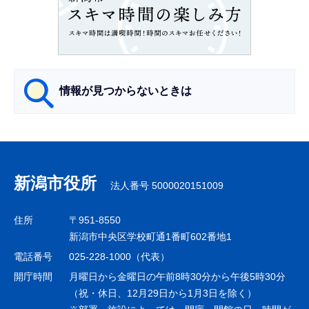
こ
こ
か
ら
情報が見つからないときは
サ
ブ
ナ
新潟市役所
法人番号 5000020151009
ビ
ゲ
住所
〒951-8550
ー
新潟市中央区学校町通1番町602番地1
シ
電話番号
025-228-1000（代表）
ョ
開庁時間
月曜日から金曜日の午前8時30分から午後5時30分
ン
（祝・休日、12月29日から1月3日を除く）