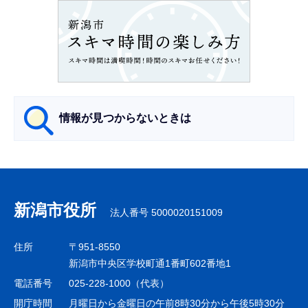
ン
こ
こ
か
ら
情報が見つからないときは
サ
ブ
ナ
新潟市役所
法人番号 5000020151009
ビ
ゲ
住所
〒951-8550
ー
新潟市中央区学校町通1番町602番地1
シ
電話番号
025-228-1000（代表）
ョ
開庁時間
月曜日から金曜日の午前8時30分から午後5時30分