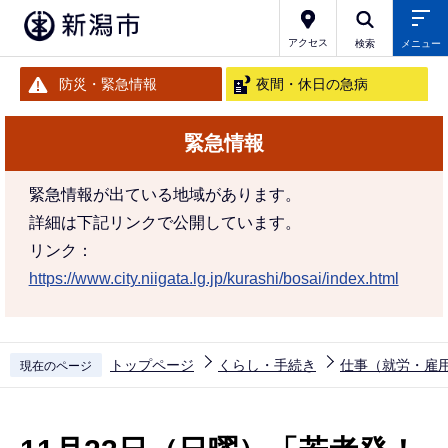
こ
の
アクセス
検索
メニュー
ペ
防災・緊急情報
夜間・休日の急病
ー
ジ
緊急情報
の
先
緊急情報が出ている地域があります。
頭
詳細は下記リンクで公開しています。
で
リンク：
す
https://www.city.niigata.lg.jp/kurashi/bosai/index.html
トップページ
くらし・手続き
仕事（就労・雇
現在のページ
本
文