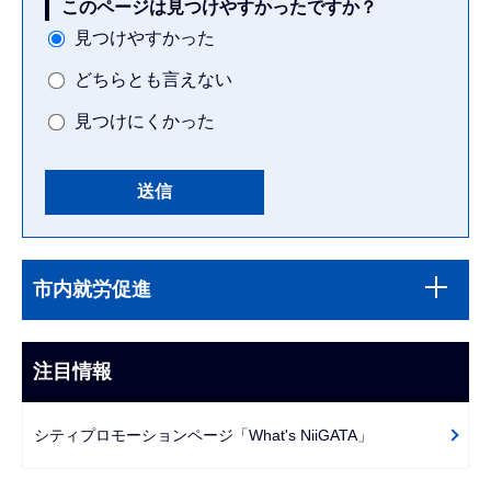
このページは見つけやすかったですか？
見つけやすかった
どちらとも言えない
見つけにくかった
本
サ
文
市内就労促進
ブ
こ
ナ
こ
ビ
注目情報
ま
ゲ
で
ー
シティプロモーションページ「What's NiiGATA」
シ
ョ