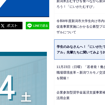
新潟米おむすびを食べながら新
ビ
ろう！「にいがたむすび」
ゲ
ー
令和8年度新潟市大学生向け市内
シ
促進事業実施にかかる公募型プ
ョ
ザルについて
ン
こ
学生のみなさんへ！「にいがた
こ
アル」先輩たちに聞いてみよう20
か
ら
11月23日（日曜）「若者発！働
職場環境改革～新潟ワカモノ交
を開催！
企業参加型奨学金返済支援事業
活用企業