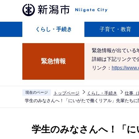
こ
の
ペ
くらし・手続き
子育て・教育
ー
ジ
の
緊急情報が出ている
先
詳細は下記リンクで
緊急情報
頭
リンク：
https://www.c
で
す
現在のページ
トップページ
くらし・手続き
仕事（
学生のみなさんへ！「にいがたで働くリアル」先輩たちに聞
本
文
学生のみなさんへ！「に
こ
こ