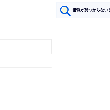
情報が見つからない
サ
ブ
ナ
ビ
ゲ
ー
シ
ョ
ン
こ
こ
ま
で