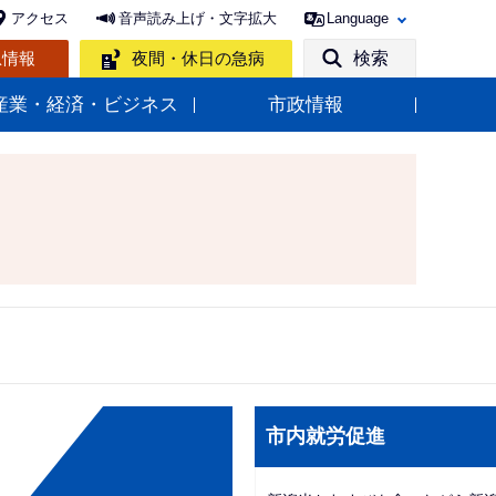
アクセス
音声読み上げ・文字拡大
Language
急情報
夜間・休日の急病
検索
産業・経済・ビジネス
市政情報
サ
市内就労促進
ブ
ナ