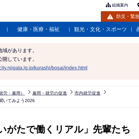
組織案内
防災・緊
健康・医療・福祉
観光・文化・スポーツ
地域があります。
公開しています。
ity.niigata.lg.jp/kurashi/bosai/index.html
就労・雇用）
雇用・就労の促進
市内就労促進
いてみよう2026
いがたで働くリアル」先輩たち