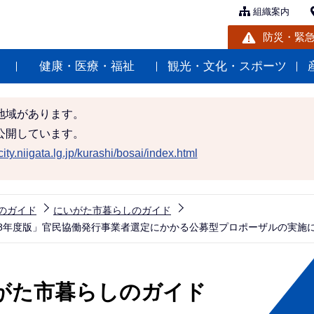
組織案内
防災・緊
健康・医療・福祉
観光・文化・スポーツ
地域があります。
公開しています。
ity.niigata.lg.jp/kurashi/bosai/index.html
のガイド
にいがた市暮らしのガイド
028年度版」官民協働発行事業者選定にかかる公募型プロポーザルの実施
がた市暮らしのガイド