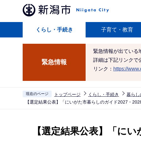
こ
の
ペ
くらし・手続き
子育て・教育
ー
ジ
の
緊急情報が出ている
先
詳細は下記リンクで
緊急情報
頭
リンク：
https://www.c
で
す
現在のページ
トップページ
くらし・手続き
暮らし
【選定結果公表】「にいがた市暮らしのガイド2027・2
本
文
【選定結果公表】「にい
こ
こ