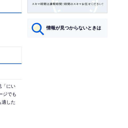
情報が見つからないときは
サ
ブ
ナ
ビ
ゲ
誌「にい
ー
ージでも
シ
も適した
ョ
ン
こ
こ