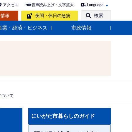
アクセス
音声読み上げ・文字拡大
Language
急情報
夜間・休日の急病
検索
産業・経済・ビジネス
市政情報
について
サ
にいがた市暮らしのガイド
ブ
ナ