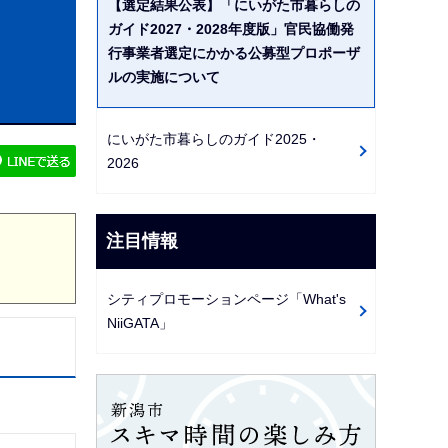
【選定結果公表】「にいがた市暮らしの
ビ
ガイド2027・2028年度版」官民協働発
ゲ
行事業者選定にかかる公募型プロポーザ
ー
ルの実施について
シ
ョ
にいがた市暮らしのガイド2025・
ン
2026
こ
こ
注目情報
か
ら
シティプロモーションページ「What's
NiiGATA」