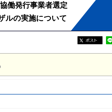
官民協働発行事業者選定
ザルの実施について
）