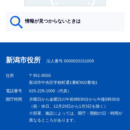
か
ら
情報が見つからないときは
サ
ブ
ナ
新潟市役所
法人番号 5000020151009
ビ
ゲ
住所
〒951-8550
ー
新潟市中央区学校町通1番町602番地1
シ
電話番号
025-228-1000（代表）
ョ
開庁時間
月曜日から金曜日の午前8時30分から午後5時30分
ン
（祝・休日、12月29日から1月3日を除く）
※部署、施設によっては、開庁・開館の日・時間が
こ
異なるところがあります。
こ
ま