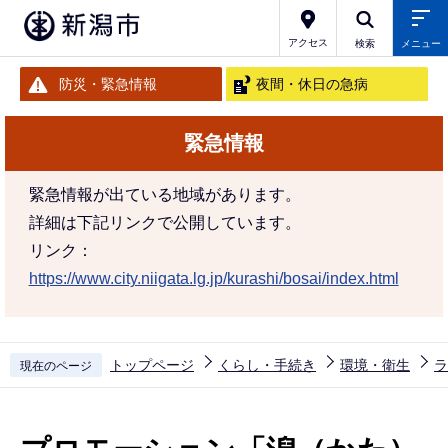
こ
の
アクセス
検索
メニュー
ペ
防災・緊急情報
夜間・休日の急病
ー
ジ
緊急情報
の
先
緊急情報が出ている地域があります。
頭
詳細は下記リンクで公開しています。
で
リンク：
す
https://www.city.niigata.lg.jp/kurashi/bosai/index.html
トップページ
くらし・手続き
環境・衛生
ラ
現在のページ
本
文