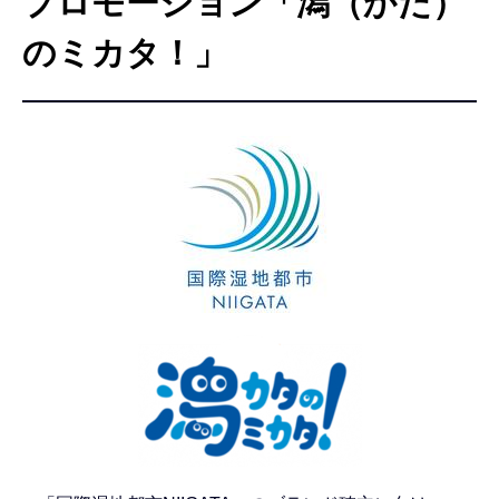
プロモーション「潟（かた）
こ
こ
のミカタ！」
か
ら