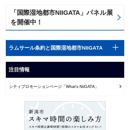
「国際湿地都市NIIGATA」パネル展
を開催中！
本
サ
文
ラムサール条約と国際湿地都市NIIGATA
ブ
こ
ナ
こ
ビ
注目情報
ま
ゲ
で
ー
シティプロモーションページ「What's NiiGATA」
シ
ョ
ン
こ
こ