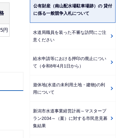
公有財産（南山配水場駐車場跡）の 貸付
格
に係る一般競争入札について
75円
水道局職員を装った不審な訪問にご注
意ください
給水申請等における押印の廃止につい
て（令和8年4月1日から）
遊休地(水道の未利用土地・建物)の利
用について
新潟市水道事業経営計画～マスタープ
ラン2034～（案）に対する市民意見募
集結果