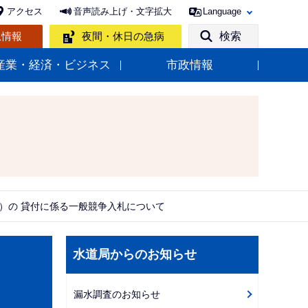
アクセス
音声読み上げ・文字拡大
Language
急情報
夜間・休日の急病
検索
産業・経済・ビジネス
市政情報
）の 貸付に係る一般競争入札について
サ
水道局からのお知らせ
ブ
ナ
漏水調査のお知らせ
ビ