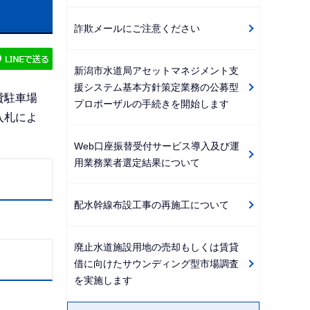
ゲ
詐欺メールにご注意ください
ー
シ
新潟市水道局アセットマネジメント支
ョ
援システム基本方針策定業務の公募型
ン
貸駐車場
プロポーザルの手続きを開始します
こ
入札によ
こ
Web口座振替受付サービス導入及び運
か
用業務業者選定結果について
ら
配水幹線布設工事の再施工について
廃止水道施設用地の売却もしくは賃貸
借に向けたサウンディング型市場調査
を実施します