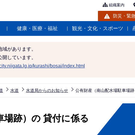
組織案内
防災・緊
健康・医療・福祉
観光・文化・スポーツ
地域があります。
公開しています。
ity.niigata.lg.jp/kurashi/bosai/index.html
道
水道
水道局からのお知らせ
公有財産（南山配水場駐車場跡
車場跡）の 貸付に係る