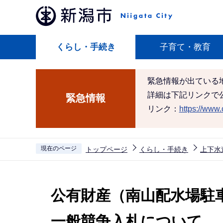
こ
の
ペ
くらし・手続き
子育て・教育
ー
ジ
の
緊急情報が出ている
先
詳細は下記リンクで
緊急情報
頭
リンク：
https://www.c
で
す
現在のページ
トップページ
くらし・手続き
上下水
本
文
公有財産（南山配水場駐
こ
こ
一般競争入札について