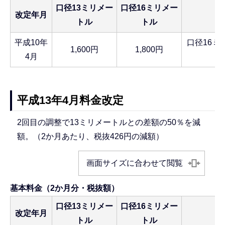
口径13ミリメー
口径16ミリメー
改定年月
トル
トル
平成10年
口径16ミ
1,600円
1,800円
4月
平成13年4月料金改定
2回目の調整で13ミリメートルとの差額の50％を減
額。（2か月あたり、税抜426円の減額）
画面サイズに合わせて閲覧
基本料金（2か月分・税抜額）
口径13ミリメー
口径16ミリメー
改定年月
トル
トル