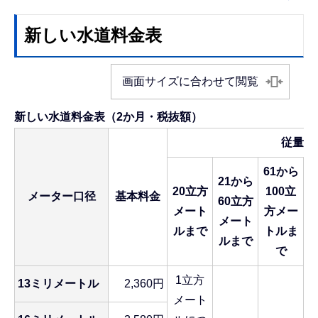
新しい水道料金表
画面サイズに合わせて閲覧
新しい水道料金表（2か月・税抜額）
従量料
61から
21から
20立方
100立
メーター口径
基本料金
60立方
メート
方メー
メート
ルまで
トルま
ルまで
で
1立方
13ミリメートル
2,360円
メート