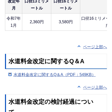
改定年
口径13ミリメ
口径16ミリメ
月
ートル
ートル
令和7年
口径16ミリメー
2,360円
3,580円
1月
た
ページ上部へ
水道料金改定に関するQ＆A
水道料金改定に関するQ＆A（PDF：549KB）
ページ上部へ
水道料金改定の検討経過につい