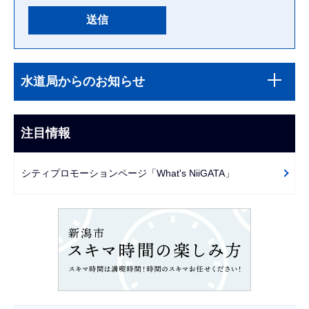
本
サ
文
水道局からのお知らせ
ブ
こ
ナ
こ
ビ
注目情報
ま
ゲ
で
ー
シティプロモーションページ「What's NiiGATA」
シ
ョ
ン
こ
こ
か
ら