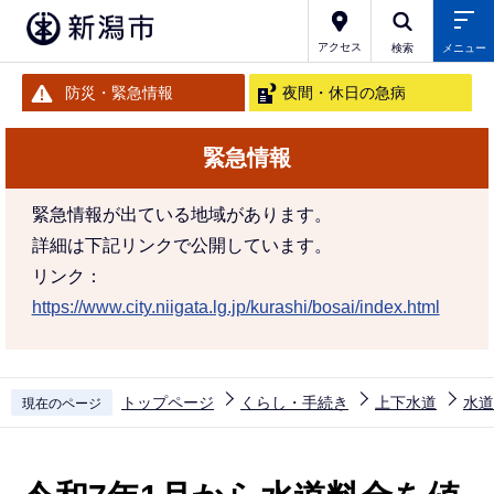
こ
の
アクセス
検索
メニュー
ペ
防災・緊急情報
夜間・休日の急病
ー
ジ
緊急情報
の
先
緊急情報が出ている地域があります。
頭
詳細は下記リンクで公開しています。
で
リンク：
す
https://www.city.niigata.lg.jp/kurashi/bosai/index.html
トップページ
くらし・手続き
上下水道
水道
現在のページ
本
文