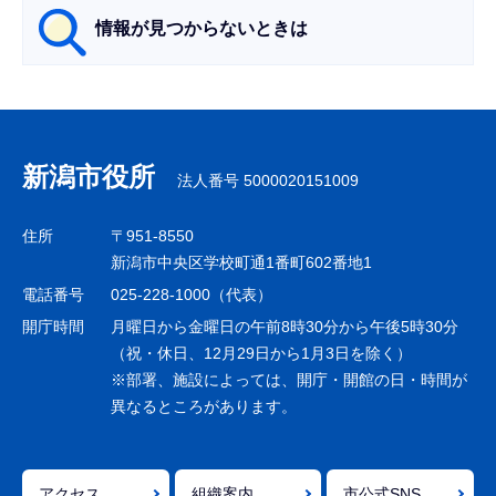
情報が見つからないときは
サ
ブ
ナ
新潟市役所
法人番号 5000020151009
ビ
ゲ
住所
〒951-8550
ー
新潟市中央区学校町通1番町602番地1
シ
電話番号
025-228-1000（代表）
ョ
開庁時間
月曜日から金曜日の午前8時30分から午後5時30分
ン
（祝・休日、12月29日から1月3日を除く）
※部署、施設によっては、開庁・開館の日・時間が
こ
異なるところがあります。
こ
ま
で
アクセス
組織案内
市公式SNS