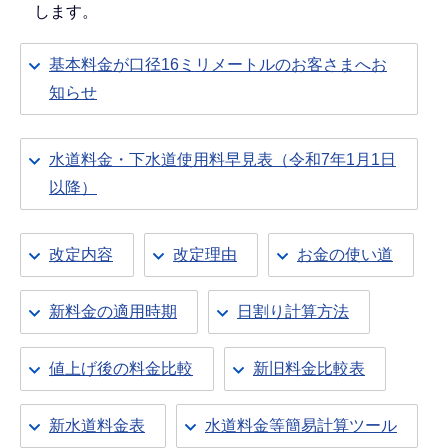
します。
基本料金が口径16ミリメートルのお客さまへお
知らせ
水道料金・下水道使用料早見表（令和7年1月1日
以降）
改定内容
改定理由
お金の使い道
新料金の適用時期
日割り計算方法
値上げ後の料金比較
新旧料金比較表
新水道料金表
水道料金等簡易計算ツール