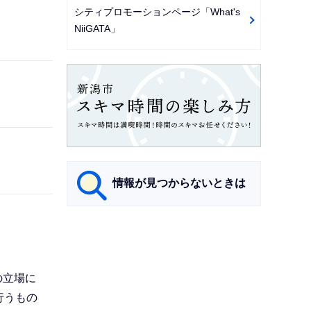
シティプロモーションページ「What's
NiiGATA」
情報が見つからないときは
サ
ブ
ナ
の立場に
ビ
行うもの
ゲ