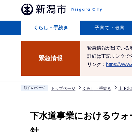
こ
の
ペ
くらし・手続き
子育て・教育
ー
ジ
の
緊急情報が出ている
先
詳細は下記リンクで
緊急情報
頭
リンク：
https://www.c
で
す
現在のページ
トップページ
くらし・手続き
上下水
本
文
下水道事業におけるウォ
こ
こ
針