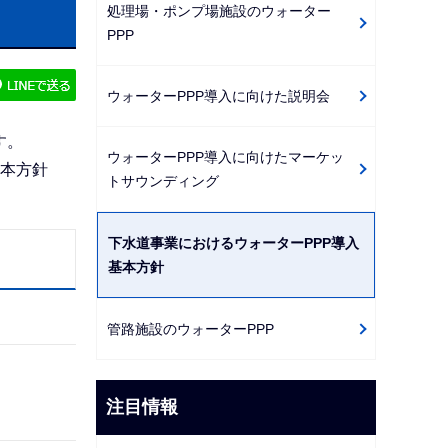
処理場・ポンプ場施設のウォーター
ゲ
PPP
ー
シ
ウォーターPPP導入に向けた説明会
ョ
ン
す。
ウォーターPPP導入に向けたマーケッ
こ
基本方針
トサウンディング
こ
か
下水道事業におけるウォーターPPP導入
ら
基本方針
管路施設のウォーターPPP
注目情報