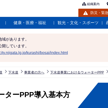
組織案内
防災・緊
健康・医療・福祉
観光・文化・スポーツ
地域があります。
公開しています。
ity.niigata.lg.jp/kurashi/bosai/index.html
道
下水道
事業者の方へ
下水道事業におけるウォーターPPP
ーターPPP導入基本方