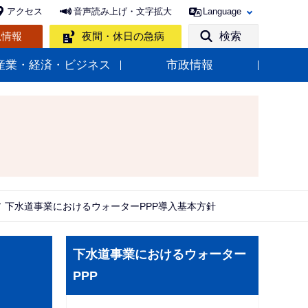
アクセス
音声読み上げ・文字拡大
Language
急情報
夜間・休日の急病
検索
産業・経済・ビジネス
市政情報
下水道事業におけるウォーターPPP導入基本方針
サ
下水道事業におけるウォーター
ブ
PPP
ナ
ビ