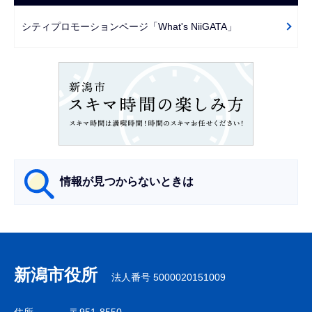
ゲ
で
ー
シティプロモーションページ「What's NiiGATA」
シ
ョ
ン
こ
こ
か
ら
情報が見つからないときは
サ
ブ
ナ
新潟市役所
法人番号 5000020151009
ビ
ゲ
住所
〒951-8550