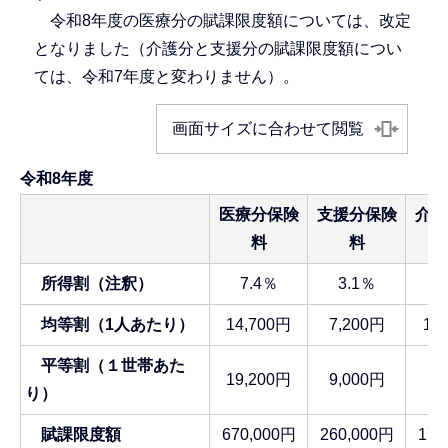
令和8年度の医療分の賦課限度額については、改定
となりました（介護分と支援分の賦課限度額につい
ては、令和7年度と変わりません）。
画面サイズに合わせて閲覧
令和8年度
医療分保険
支援分保険
介護
料
料
所得割（注釈）
7.4％
3.1％
2
均等割（1人あたり）
14,700円
7,200円
14
平等割（１世帯あた
19,200円
9,000円
り）
賦課限度額
670,000円
260,000円
170