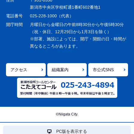
ー
新潟市中央区学校町通1番町602番地1
シ
電話番号
025-228-1000（代表）
ョ
開庁時間
月曜日から金曜日の午前8時30分から午後5時30分
ン
（祝・休日、12月29日から1月3日を除く）
※部署、施設によっては、開庁・開館の日・時間が
こ
異なるところがあります。
こ
ま
で
アクセス
組織案内
市公式SNS
©Niigata City.
PC版を表示する