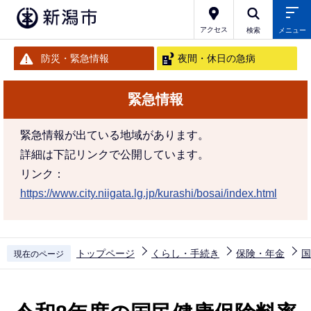
こ
の
アクセス
検索
メニュー
ペ
防災・緊急情報
夜間・休日の急病
ー
ジ
緊急情報
の
先
緊急情報が出ている地域があります。
頭
詳細は下記リンクで公開しています。
で
リンク：
す
https://www.city.niigata.lg.jp/kurashi/bosai/index.html
トップページ
くらし・手続き
保険・年金
国
現在のページ
本
文