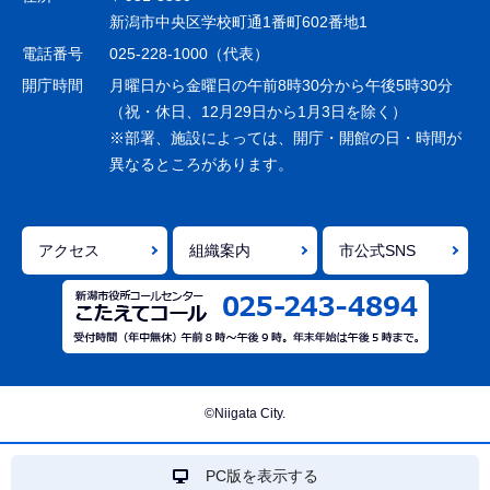
ー
新潟市中央区学校町通1番町602番地1
シ
電話番号
025-228-1000（代表）
ョ
開庁時間
月曜日から金曜日の午前8時30分から午後5時30分
ン
（祝・休日、12月29日から1月3日を除く）
※部署、施設によっては、開庁・開館の日・時間が
こ
異なるところがあります。
こ
ま
で
アクセス
組織案内
市公式SNS
©Niigata City.
PC版を表示する