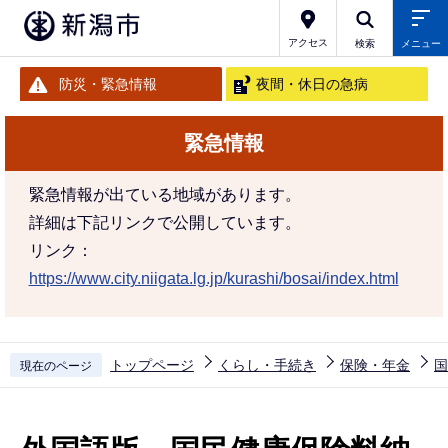
こ
の
アクセス
検索
メニュー
ペ
防災・緊急情報
夜間・休日の急病
ー
ジ
緊急情報
の
先
緊急情報が出ている地域があります。
頭
詳細は下記リンクで公開しています。
で
リンク：
す
https://www.city.niigata.lg.jp/kurashi/bosai/index.html
トップページ
くらし・手続き
保険・年金
国
現在のページ
本
文