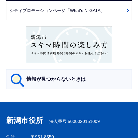
で
ー
シティプロモーションページ「What's NiiGATA」
シ
ョ
ン
こ
こ
か
ら
情報が見つからないときは
サ
ブ
ナ
新潟市役所
法人番号 5000020151009
ビ
ゲ
住所
〒951-8550