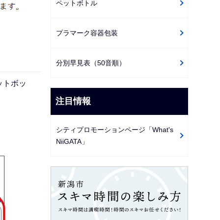
ペットボトル
プラマーク容器包装
分別早見表（50音順）
ットボッ
注目情報
シティプロモーションページ「What's
NiiGATA」