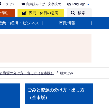
アクセス
音声読み上げ・文字拡大
Language
急情報
夜間・休日の急病
検索
産業・経済・ビジネス
市政情報
と資源の分け方・出し方（全市版）
粗大ごみ
サ
ごみと資源の分け方・出し方
ブ
（全市版）
ナ
ビ