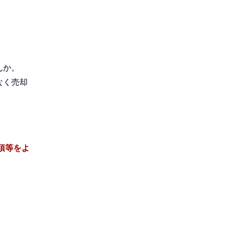
で
んか。
なく売却
項等をよ