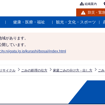
組織案内
防災・緊
健康・医療・福祉
観光・文化・スポーツ
地域があります。
公開しています。
ity.niigata.lg.jp/kurashi/bosai/index.html
リサイクル
ごみの処理の仕方
家庭ごみの分け方・出し方
ごみ