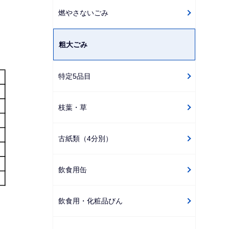
燃やさないごみ
粗大ごみ
特定5品目
枝葉・草
古紙類（4分別）
飲食用缶
飲食用・化粧品びん