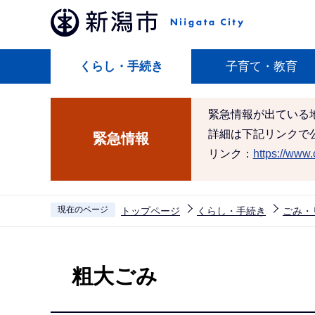
こ
の
ペ
くらし・手続き
子育て・教育
ー
ジ
の
緊急情報が出ている
先
詳細は下記リンクで
緊急情報
頭
リンク：
https://www.c
で
す
現在のページ
トップページ
くらし・手続き
ごみ・
本
文
粗大ごみ
こ
こ