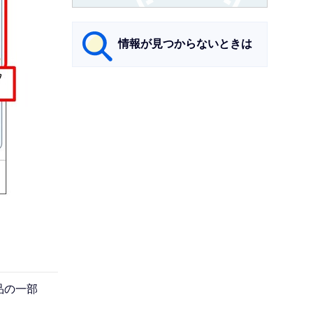
情報が見つからないときは
サ
ブ
ナ
ビ
ゲ
ー
シ
ョ
ン
こ
こ
品の一部
ま