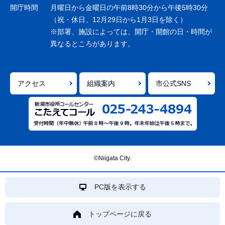
ョ
開庁時間
月曜日から金曜日の午前8時30分から午後5時30分
ン
（祝・休日、12月29日から1月3日を除く）
※部署、施設によっては、開庁・開館の日・時間が
こ
異なるところがあります。
こ
ま
で
アクセス
組織案内
市公式SNS
©Niigata City.
PC版を表示する
トップページに戻る