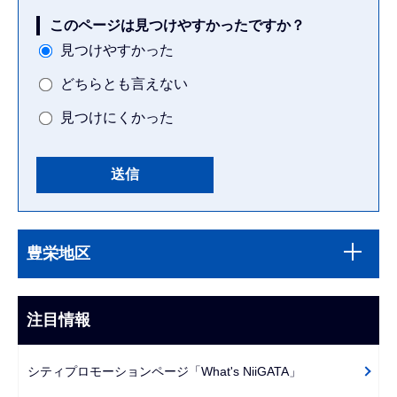
このページは見つけやすかったですか？
見つけやすかった
どちらとも言えない
見つけにくかった
本
サ
文
豊栄地区
ブ
こ
ナ
こ
ビ
注目情報
ま
ゲ
で
ー
シティプロモーションページ「What's NiiGATA」
シ