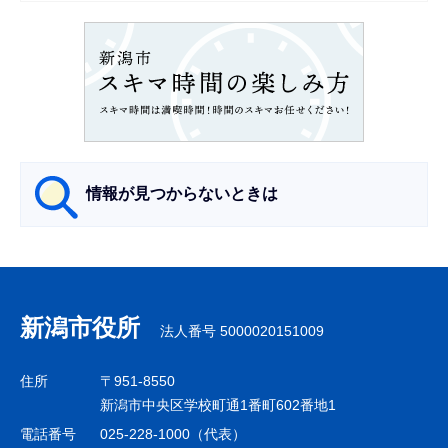
ョ
ン
こ
こ
か
ら
情報が見つからないときは
サ
ブ
ナ
新潟市役所
法人番号 5000020151009
ビ
ゲ
住所
〒951-8550
ー
新潟市中央区学校町通1番町602番地1
シ
電話番号
025-228-1000（代表）