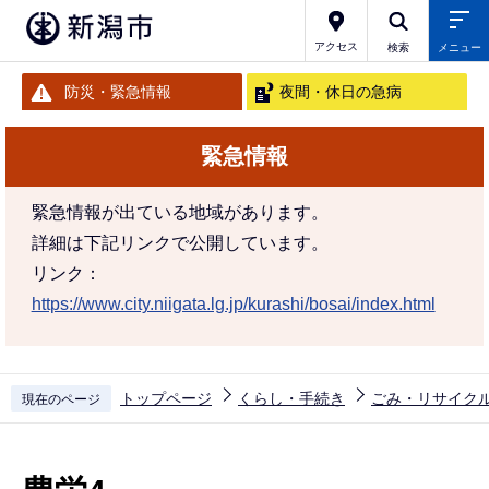
こ
の
アクセス
検索
メニュー
ペ
防災・緊急情報
夜間・休日の急病
ー
ジ
緊急情報
の
先
緊急情報が出ている地域があります。
頭
詳細は下記リンクで公開しています。
で
リンク：
す
https://www.city.niigata.lg.jp/kurashi/bosai/index.html
トップページ
くらし・手続き
ごみ・リサイク
現在のページ
本
文