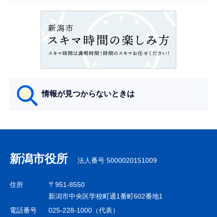
ョ
ン
こ
こ
か
ら
情報が見つからないときは
サ
ブ
ナ
新潟市役所
法人番号 5000020151009
ビ
ゲ
住所
〒951-8550
ー
新潟市中央区学校町通1番町602番地1
シ
電話番号
025-228-1000（代表）