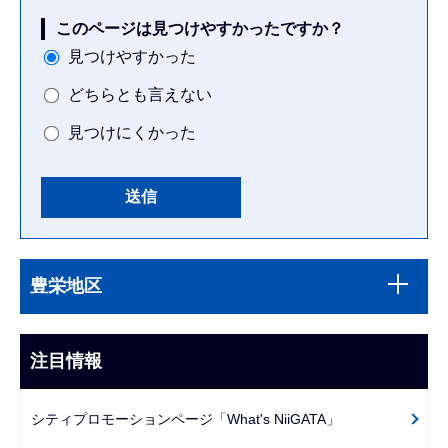
このページは見つけやすかったですか？
見つけやすかった
どちらとも言えない
見つけにくかった
本
サ
文
豊栄地区
ブ
こ
ナ
こ
ビ
注目情報
ま
ゲ
で
ー
シティプロモーションページ「What's NiiGATA」
シ