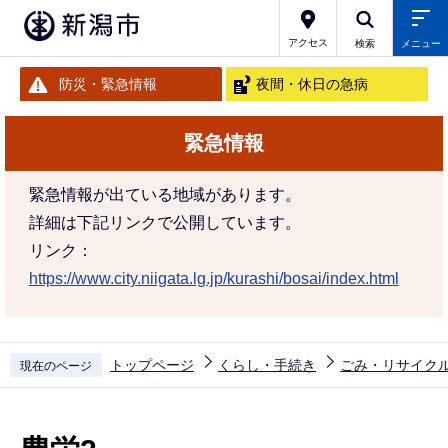
こ
の
アクセス
検索
メニュー
ペ
防災・緊急情報
夜間・休日の急病
ー
ジ
緊急情報
の
先
緊急情報が出ている地域があります。
頭
詳細は下記リンクで公開しています。
で
リンク：
す
https://www.city.niigata.lg.jp/kurashi/bosai/index.html
トップページ
くらし・手続き
ごみ・リサイク
現在のページ
本
文