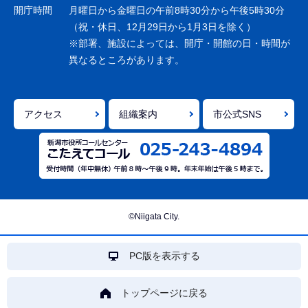
ョ
開庁時間
月曜日から金曜日の午前8時30分から午後5時30分
ン
（祝・休日、12月29日から1月3日を除く）
※部署、施設によっては、開庁・開館の日・時間が
こ
異なるところがあります。
こ
ま
で
アクセス
組織案内
市公式SNS
©Niigata City.
PC版を表示する
トップページに戻る