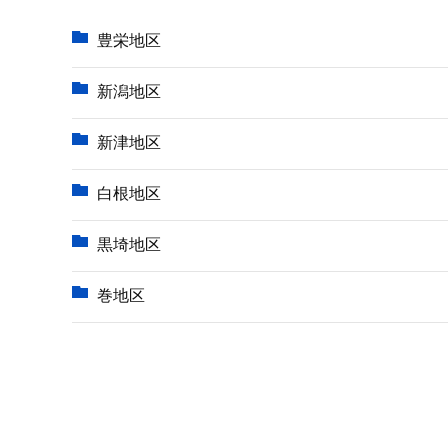
か
ら
豊栄地区
新潟地区
新津地区
白根地区
黒埼地区
巻地区
本
文
こ
こ