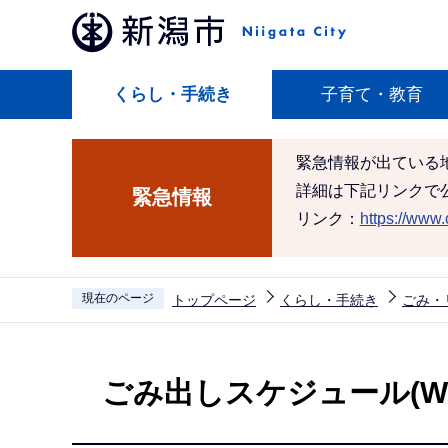
こ
の
ペ
くらし・手続き
子育て・教育
ー
ジ
の
緊急情報が出ている
先
詳細は下記リンクで
緊急情報
頭
リンク：
https://www.c
で
す
現在のページ
トップページ
くらし・手続き
ごみ・
本
文
ごみ出しスケジュール(We
こ
こ