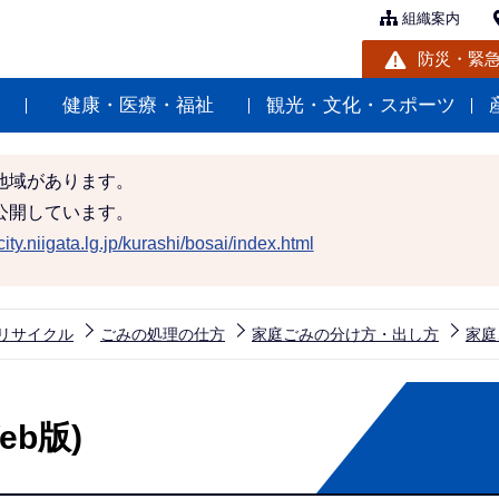
組織案内
防災・緊
健康・医療・福祉
観光・文化・スポーツ
地域があります。
公開しています。
ity.niigata.lg.jp/kurashi/bosai/index.html
リサイクル
ごみの処理の仕方
家庭ごみの分け方・出し方
家庭
b版)