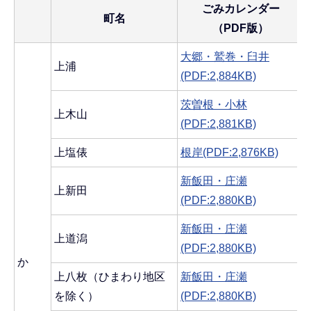
ごみカレンダー
町名
（PDF版）
大郷・鷲巻・臼井
上浦
(PDF:2,884KB)
茨曽根・小林
上木山
(PDF:2,881KB)
上塩俵
根岸(PDF:2,876KB)
新飯田・庄瀬
上新田
(PDF:2,880KB)
新飯田・庄瀬
上道潟
(PDF:2,880KB)
か
上八枚（ひまわり地区
新飯田・庄瀬
を除く）
(PDF:2,880KB)