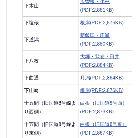
茨曽根・小林
下木山
(PDF:2,881KB)
下塩俵
根岸(PDF:2,876KB)
新飯田・庄瀬
下道潟
(PDF:2,880KB)
大郷・鷲巻・臼井
下八枚
(PDF:2,884KB)
下曲通
月潟(PDF:2,864KB)
下山崎
根岸(PDF:2,876KB)
十五間（旧国道8号線よ
白根（旧国道8号西）
り西側）
(PDF:2,873KB)
十五間（旧国道8号線よ
白根（旧国道8号東）
り東側）
(PDF:2,867KB)