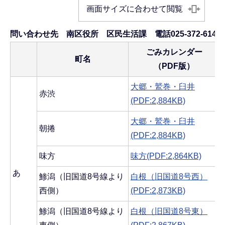
画面サイズに合わせて閲覧
問い合わせ先 南区役所 区民生活課 電話025-372-6145
ごみカレンダー
町名
（PDF版）
大郷・鷲巻・臼井
赤渋
(PDF:2,884KB)
大郷・鷲巻・臼井
朝捲
(PDF:2,884KB)
味方
味方(PDF:2,864KB)
あ
鯵潟（旧国道8号線より
白根（旧国道8号西）
西側）
(PDF:2,873KB)
鯵潟（旧国道8号線より
白根（旧国道8号東）