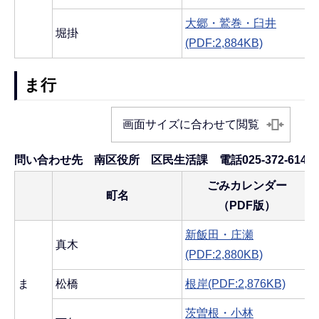
大郷・鷲巻・臼井
堀掛
(PDF:2,884KB)
ま行
画面サイズに合わせて閲覧
問い合わせ先 南区役所 区民生活課 電話025-372-6145
ごみカレンダー
町名
（PDF版）
新飯田・庄瀬
真木
(PDF:2,880KB)
ま
松橋
根岸(PDF:2,876KB)
茨曽根・小林