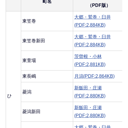
町名
（PDF版）
大郷・鷲巻・臼井
東笠巻
(PDF:2,884KB)
大郷・鷲巻・臼井
東笠巻新田
(PDF:2,884KB)
茨曽根・小林
東萱場
(PDF:2,881KB)
東長嶋
月潟(PDF:2,864KB)
新飯田・庄瀬
菱潟
ひ
(PDF:2,880KB)
新飯田・庄瀬
菱潟新田
(PDF:2,880KB)
大郷・鷲巻・臼井