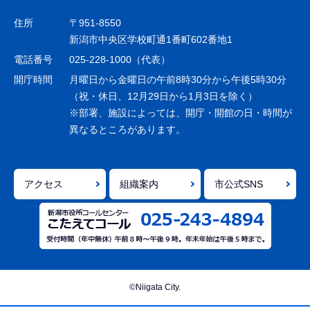
ゲ
住所
〒951-8550
ー
新潟市中央区学校町通1番町602番地1
シ
電話番号
025-228-1000（代表）
ョ
開庁時間
月曜日から金曜日の午前8時30分から午後5時30分
ン
（祝・休日、12月29日から1月3日を除く）
※部署、施設によっては、開庁・開館の日・時間が
こ
異なるところがあります。
こ
ま
で
アクセス
組織案内
市公式SNS
©Niigata City.