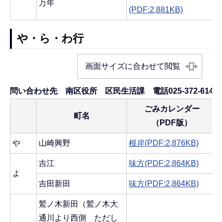
万年
(PDF:2,881KB)
や・ら・わ行
画面サイズに合わせて閲覧
問い合わせ先 南区役所 区民生活課 電話025-372-6145
ごみカレンダー
町名
（PDF版）
や
山崎興野
根岸(PDF:2,876KB)
吉江
味方(PDF:2,864KB)
よ
吉田新田
味方(PDF:2,864KB)
鷲ノ木新田（鷲ノ木大
通川より西側 ただし