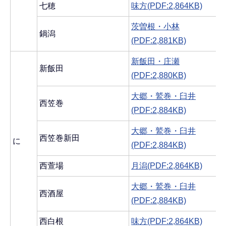
七穂
味方(PDF:2,864KB)
茨曽根・小林
鍋潟
(PDF:2,881KB)
新飯田・庄瀬
新飯田
(PDF:2,880KB)
大郷・鷲巻・臼井
西笠巻
(PDF:2,884KB)
大郷・鷲巻・臼井
西笠巻新田
に
(PDF:2,884KB)
西萱場
月潟(PDF:2,864KB)
大郷・鷲巻・臼井
西酒屋
(PDF:2,884KB)
西白根
味方(PDF:2,864KB)