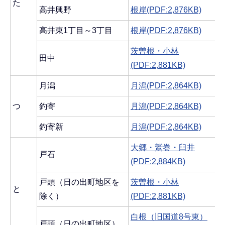
た
高井興野
根岸(PDF:2,876KB)
高井東1丁目～3丁目
根岸(PDF:2,876KB)
茨曽根・小林
田中
(PDF:2,881KB)
月潟
月潟(PDF:2,864KB)
つ
釣寄
月潟(PDF:2,864KB)
釣寄新
月潟(PDF:2,864KB)
大郷・鷲巻・臼井
戸石
(PDF:2,884KB)
戸頭（日の出町地区を
茨曽根・小林
と
除く）
(PDF:2,881KB)
白根（旧国道8号東）
戸頭（日の出町地区）