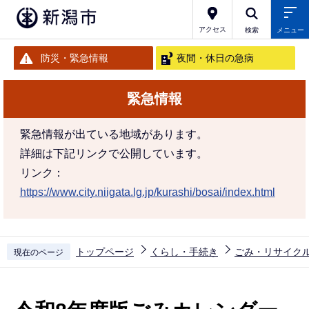
こ
の
アクセス
検索
メニュー
ペ
防災・緊急情報
夜間・休日の急病
ー
ジ
緊急情報
の
先
緊急情報が出ている地域があります。
頭
詳細は下記リンクで公開しています。
で
リンク：
す
https://www.city.niigata.lg.jp/kurashi/bosai/index.html
トップページ
くらし・手続き
ごみ・リサイク
現在のページ
本
文