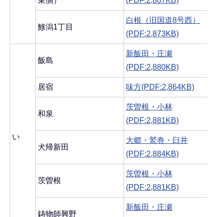
東側）
(PDF:2,867KB)
白根（旧国道8号西）
鯵潟1丁目
(PDF:2,873KB)
新飯田・庄瀬
飯島
(PDF:2,880KB)
居宿
味方(PDF:2,864KB)
茨曽根・小林
和泉
(PDF:2,881KB)
い
大郷・鷲巻・臼井
犬帰新田
(PDF:2,884KB)
茨曽根・小林
茨曽根
(PDF:2,881KB)
新飯田・庄瀬
鋳物師興野