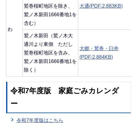
鷲巻桜町地区を除き、
大通(PDF:2,883KB)
鷲ノ木新田1666番地1を
含む）
わ
鷲ノ木新田（鷲ノ木大
通川より東側 ただし
大郷・鷲巻・臼井
鷲巻桜町地区を含み、
(PDF:2,884KB)
鷲ノ木新田1666番地1を
除く）
令和7年度版 家庭ごみカレンダ
ー
令和7年度版はこちら