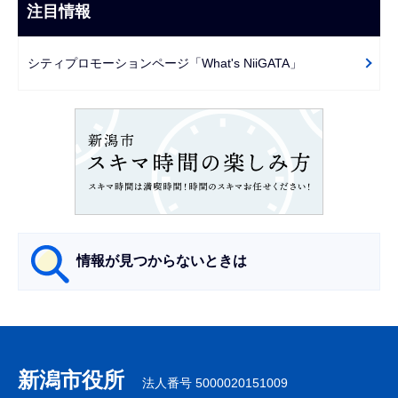
ビ
注目情報
ま
ゲ
で
ー
シティプロモーションページ「What's NiiGATA」
シ
ョ
ン
こ
こ
か
ら
情報が見つからないときは
サ
ブ
ナ
新潟市役所
法人番号 5000020151009
ビ