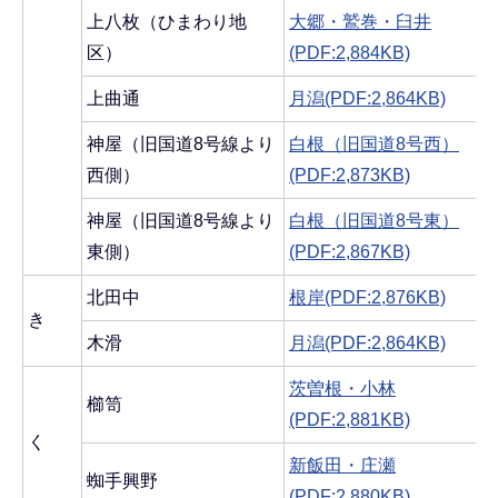
上八枚（ひまわり地
大郷・鷲巻・臼井
区）
(PDF:2,884KB)
上曲通
月潟(PDF:2,864KB)
神屋（旧国道8号線より
白根（旧国道8号西）
西側）
(PDF:2,873KB)
神屋（旧国道8号線より
白根（旧国道8号東）
東側）
(PDF:2,867KB)
北田中
根岸(PDF:2,876KB)
き
木滑
月潟(PDF:2,864KB)
茨曽根・小林
櫛笥
(PDF:2,881KB)
く
新飯田・庄瀬
蜘手興野
(PDF:2,880KB)