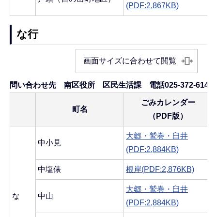
(PDF:2,867KB)
な行
画面サイズに合わせて閲覧
問い合わせ先 南区役所 区民生活課 電話025-372-6145
ごみカレンダー
町名
（PDF版）
大郷・鷲巻・臼井
中小見
(PDF:2,884KB)
中塩俵
根岸(PDF:2,876KB)
大郷・鷲巻・臼井
な
中山
(PDF:2,884KB)