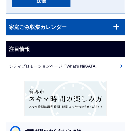
本
サ
文
家庭ごみ収集カレンダー
ブ
こ
ナ
こ
ビ
注目情報
ま
ゲ
で
ー
シティプロモーションページ「What's NiiGATA」
シ
ョ
ン
こ
こ
か
ら