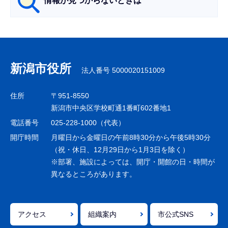
情報が見つからないときは
サ
ブ
ナ
新潟市役所
法人番号 5000020151009
ビ
ゲ
住所
〒951-8550
ー
新潟市中央区学校町通1番町602番地1
シ
電話番号
025-228-1000（代表）
ョ
開庁時間
月曜日から金曜日の午前8時30分から午後5時30分
ン
（祝・休日、12月29日から1月3日を除く）
※部署、施設によっては、開庁・開館の日・時間が
こ
異なるところがあります。
こ
ま
で
アクセス
組織案内
市公式SNS