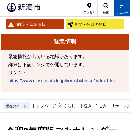
こ
の
アクセス
検索
メニュー
ペ
防災・緊急情報
夜間・休日の急病
ー
ジ
緊急情報
の
先
緊急情報が出ている地域があります。
頭
詳細は下記リンクで公開しています。
で
リンク：
す
https://www.city.niigata.lg.jp/kurashi/bosai/index.html
トップページ
くらし・手続き
ごみ・リサイク
現在のページ
本
文