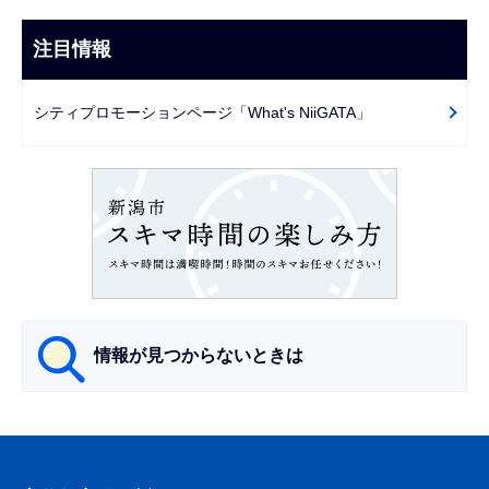
ビ
ま
ゲ
注目情報
で
ー
シ
シティプロモーションページ「What's NiiGATA」
ョ
ン
こ
こ
か
ら
情報が見つからないときは
サ
ブ