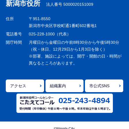
ナ
新潟市役所
法人番号 5000020151009
ビ
ゲ
住所
〒951-8550
ー
新潟市中央区学校町通1番町602番地1
シ
電話番号
025-228-1000（代表）
ョ
開庁時間
月曜日から金曜日の午前8時30分から午後5時30分
ン
（祝・休日、12月29日から1月3日を除く）
※部署、施設によっては、開庁・開館の日・時間が
こ
異なるところがあります。
こ
ま
で
アクセス
組織案内
市公式SNS
©Niigata City.