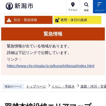
こ
の
アクセス
検索
メニュー
ペ
防災・緊急情報
夜間・休日の急病
ー
ジ
緊急情報
の
先
緊急情報が出ている地域があります。
頭
詳細は下記リンクで公開しています。
で
リンク：
す
https://www.city.niigata.lg.jp/kurashi/bosai/index.html
トップページ
くらし・手続き
道路・河川・交
現在のページ
本
文