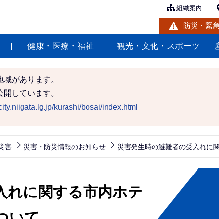
組織案内
防災・緊
健康・医療・福祉
観光・文化・スポーツ
地域があります。
公開しています。
ity.niigata.lg.jp/kurashi/bosai/index.html
災害
災害・防災情報のお知らせ
災害発生時の避難者の受入れに
入れに関する市内ホテ
ついて