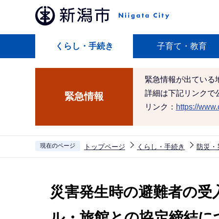
こ
の
ペ
くらし・手続き
子育て・教育
ー
ジ
の
緊急情報が出ている
先
詳細は下記リンクで
緊急情報
頭
リンク：
https://www.c
で
す
現在のページ
トップページ
くらし・手続き
防災・
本
文
災害発生時の避難者の受
こ
こ
ル・旅館との協定締結に