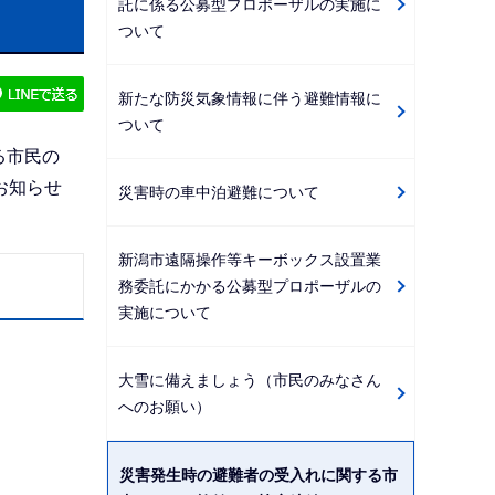
託に係る公募型プロポーザルの実施に
ゲ
ついて
ー
シ
新たな防災気象情報に伴う避難情報に
ョ
ついて
ン
る市民の
こ
お知らせ
災害時の車中泊避難について
こ
か
新潟市遠隔操作等キーボックス設置業
ら
務委託にかかる公募型プロポーザルの
実施について
大雪に備えましょう（市民のみなさん
へのお願い）
災害発生時の避難者の受入れに関する市