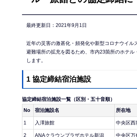
か
ら
最終更新日：2021年9月1日
近年の災害の激甚化・頻発化や新型コロナウイル
避難場所の拡充を図るため、市内23箇所のホテル
します。
1 協定締結宿泊施設
協定締結宿泊施設一覧（区別・五十音順）
No
宿泊施設名
所在地
1
入澤旅館
中央区西
2
ANAクラウンプラザホテル新潟
中央区万