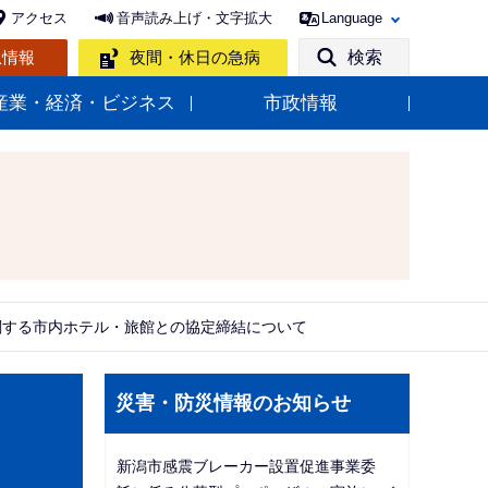
アクセス
音声読み上げ・文字拡大
Language
急情報
夜間・休日の急病
検索
産業・経済・ビジネス
市政情報
関する市内ホテル・旅館との協定締結について
サ
災害・防災情報のお知らせ
ブ
ナ
新潟市感震ブレーカー設置促進事業委
ビ