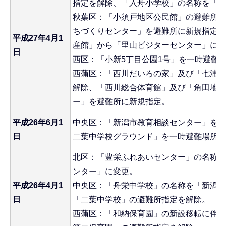
指定を解除、「入舟小学校」の名称を「日
秋葉区：「小須戸地区公民館」の避難所指
ちづくりセンター」を避難所に新規指定。
平成27年4月1
産館」から「里山ビジターセンター」に名
日
西区：「小新5丁目公園1号」を一時避難
西蒲区：「西川だいろの家」及び「七浦保
解除、「西川総合体育館」及び「角田地区
ー」を避難所に新規指定。
平成26年6月1
中央区：「新潟市教育相談センター」を避
日
二葉中学校グラウンド」を一時避難場所に
北区：「豊栄ふれあいセンター」の名称を
ンター」に変更。
平成26年4月1
中央区：「舟栄中学校」の名称を「新潟柳
日
「二葉中学校」の避難所指定を解除。
西蒲区：「和納保育園」の新設移転に伴い