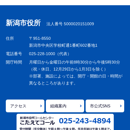
サ
ブ
ナ
新潟市役所
法人番号 5000020151009
ビ
ゲ
住所
〒951-8550
ー
新潟市中央区学校町通1番町602番地1
シ
電話番号
025-228-1000（代表）
ョ
開庁時間
月曜日から金曜日の午前8時30分から午後5時30分
ン
（祝・休日、12月29日から1月3日を除く）
※部署、施設によっては、開庁・開館の日・時間が
こ
異なるところがあります。
こ
ま
で
アクセス
組織案内
市公式SNS