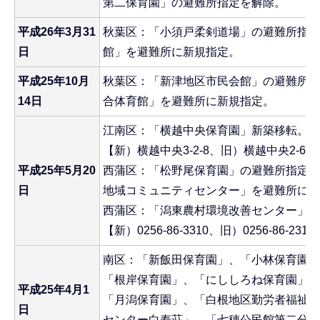
第二保育園」の避難所指定を解除。
平成26年3月31
秋葉区：「小須戸柔剣道場」の避難所指定
日
館」を避難所に新規指定。
平成25年10月
秋葉区：「新津地区市民会館」の避難所指
14日
合体育館」を避難所に新規指定。
江南区：「横越中央保育園」新築移転。
【新）横越中央3-2-8、旧）横越中央2-6-2
平成25年5月20
西蒲区：「松野尾保育園」の避難所指定を
日
地域コミュニティセンター」を避難所に新
西蒲区：「潟東農村環境改善センター」の
【新）0256-86-3310、旧）0256-86-2311
南区：「新飯田保育園」、「小林保育園」
「根岸保育園」、「にししろね保育園」、
平成25年4月1
「月潟保育園」、「白根地区勤労者福祉セ
日
センター白寿荘」、「七穂公民館第二分館