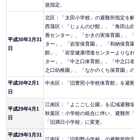
規指定。
北区：「太田小学校」の避難所指定を解除
西蒲区：「じょんのび館」、「角田山自然
善センター」、「かきの実保育園」、「松
平成30年3月31
ター」、「岩室保育園」、「和納保育園」
日
館」、「岩室健康増進センターよりなれ」
ター」、「中之口体育館」、「中之口老人
之口幼稚園」、「なかのくち保育園」の避
平成30年2月1
中央区：「旧豊照小学校体育館」を避難所
日
江南区：「よこごし公園」を広域避難場所
平成29年4月1
秋葉区：小学校の統合に伴い、避難所「満
日
「旧満日小学校」に変更。
平成29年3月31
江南区：「旧割野小学校」の避難所指定を