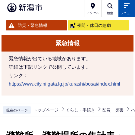
こ
の
アクセス
検索
メニュー
ペ
防災・緊急情報
夜間・休日の急病
ー
ジ
緊急情報
の
先
緊急情報が出ている地域があります。
頭
詳細は下記リンクで公開しています。
で
リンク：
す
https://www.city.niigata.lg.jp/kurashi/bosai/index.html
トップページ
くらし・手続き
防災・災害
ハ
現在のページ
本
文