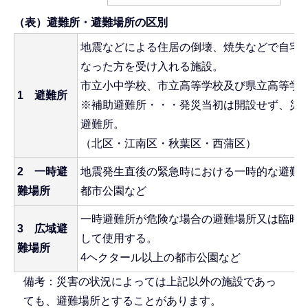
（表）避難所・避難場所の区別
地震などによる住居の倒壊、焼失などで自宅
なった方を受け入れる施設。
市立小中学校、市立高等学校及び県立高等学
1 避難所
※補助避難所・・・発災当初は開設せず、災
避難所。
（北区・江南区・秋葉区・西蒲区）
2 一時避
地震発生直後の緊急時における一時的な避難
難場所
都市公園など
一時避難所が危険な場合の避難場所又は臨時
3 広域避
して使用する。
難場所
4ヘクタール以上の都市公園など
備考：災害の状況によっては上記以外の施設であっ
ても、避難場所とすることがあります。