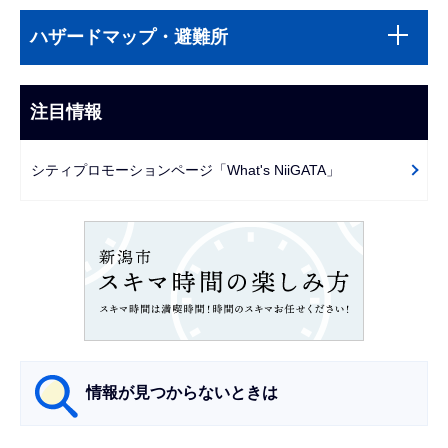
本
サ
文
ハザードマップ・避難所
ブ
こ
ナ
こ
ビ
注目情報
ま
ゲ
で
ー
シティプロモーションページ「What's NiiGATA」
シ
ョ
ン
こ
こ
か
ら
情報が見つからないときは