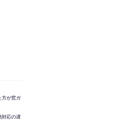
ビ
ゲ
ー
シ
ョ
ン
こ
こ
ま
で
た方が窓ガ
動対応の遅