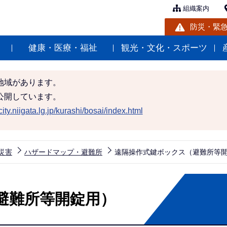
組織案内
防災・緊
健康・医療・福祉
観光・文化・スポーツ
地域があります。
公開しています。
ity.niigata.lg.jp/kurashi/bosai/index.html
災害
ハザードマップ・避難所
遠隔操作式鍵ボックス（避難所等
避難所等開錠用）