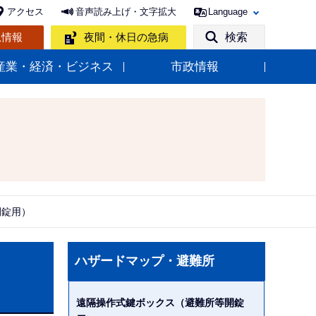
アクセス
音声読み上げ・文字拡大
Language
急情報
夜間・休日の急病
検索
産業・経済・ビジネス
市政情報
開錠用）
サ
ハザードマップ・避難所
ブ
ナ
遠隔操作式鍵ボックス（避難所等開錠
ビ