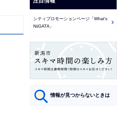
注目情報
シティプロモーションページ「What's
NiiGATA」
情報が見つからないときは
サ
ブ
ナ