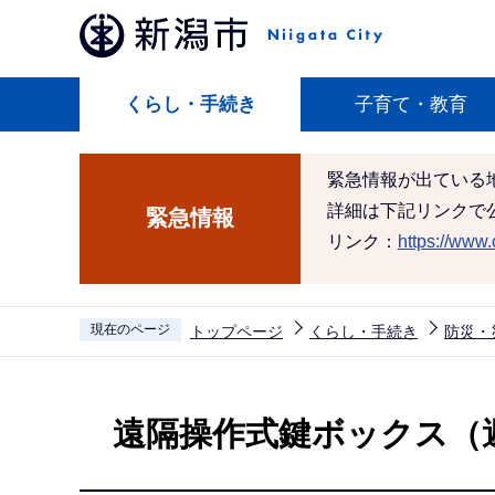
こ
の
ペ
くらし・手続き
子育て・教育
ー
ジ
の
緊急情報が出ている
先
詳細は下記リンクで
緊急情報
頭
リンク：
https://www.c
で
す
現在のページ
トップページ
くらし・手続き
防災・
本
文
遠隔操作式鍵ボックス（
こ
こ