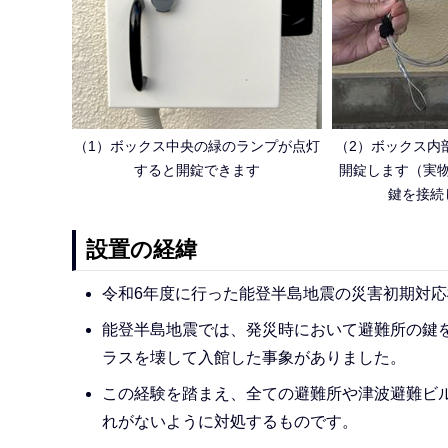
（1）ボックス中央の緑のランプが点灯
（2）ボックス内
すると開錠できます
開錠します（実
鍵を接続
設置の経緯
令和6年度に行った能登半島地震の災害初期対
能登半島地震では、発災時において避難所の鍵
ラスを壊して入館した事象がありました。
この経験を踏まえ、全ての避難所や津波避難ビ
れがないように対処するものです。