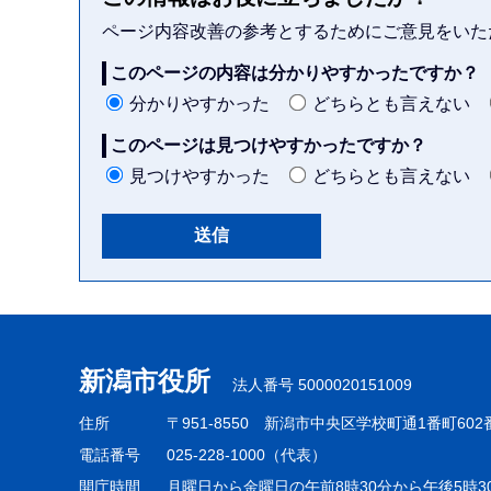
ページ内容改善の参考とするためにご意見をいた
このページの内容は分かりやすかったですか？
分かりやすかった
どちらとも言えない
このページは見つけやすかったですか？
見つけやすかった
どちらとも言えない
本
文
こ
新潟市役所
法人番号 5000020151009
こ
ま
住所
〒951-8550
新潟市中央区学校町通1番町602
で
電話番号
025-228-1000（代表）
開庁時間
月曜日から金曜日の午前8時30分から午後5時3