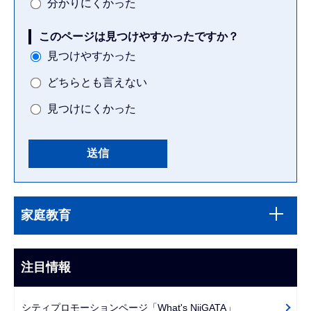
分かりにくかった
このページは見つけやすかったですか？
見つけやすかった
どちらとも言えない
見つけにくかった
本
サ
文
家庭教育
ブ
こ
ナ
こ
ビ
注目情報
ま
ゲ
で
ー
シティプロモーションページ「What's NiiGATA」