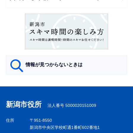
シ
ョ
ン
こ
こ
か
ら
情報が見つからないときは
サ
ブ
ナ
新潟市役所
法人番号 5000020151009
ビ
ゲ
住所
〒951-8550
ー
新潟市中央区学校町通1番町602番地1