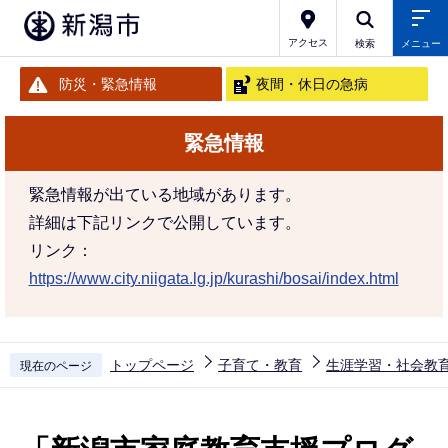
こ
の
アクセス
検索
メニュー
ペ
防災・緊急情報
夜間・休日の急病
ー
ジ
緊急情報
の
先
緊急情報が出ている地域があります。
頭
詳細は下記リンクで公開しています。
で
リンク：
す
https://www.city.niigata.lg.jp/kurashi/bosai/index.html
トップページ
子育て・教育
生涯学習・社会教
現在のページ
本
文