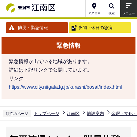
こ
の
アクセス
検索
メニュー
ペ
防災・緊急情報
夜間・休日の急病
ー
ジ
緊急情報
の
先
緊急情報が出ている地域があります。
頭
詳細は下記リンクで公開しています。
で
リンク：
す
https://www.city.niigata.lg.jp/kurashi/bosai/index.html
トップページ
江南区
施設案内
余暇・文化・
現在のページ
本
文