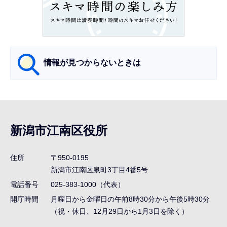
こ
こ
か
ら
情報が見つからないときは
サ
ブ
ナ
新潟市江南区役所
ビ
ゲ
住所
〒950-0195
ー
新潟市江南区泉町3丁目4番5号
シ
電話番号
025-383-1000（代表）
ョ
開庁時間
月曜日から金曜日の午前8時30分から午後5時30分
ン
（祝・休日、12月29日から1月3日を除く）
こ