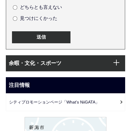
どちらとも言えない
見つけにくかった
本
サ
文
余暇・文化・スポーツ
ブ
こ
ナ
こ
ビ
注目情報
ま
ゲ
で
ー
シティプロモーションページ「What's NiiGATA」
シ
ョ
ン